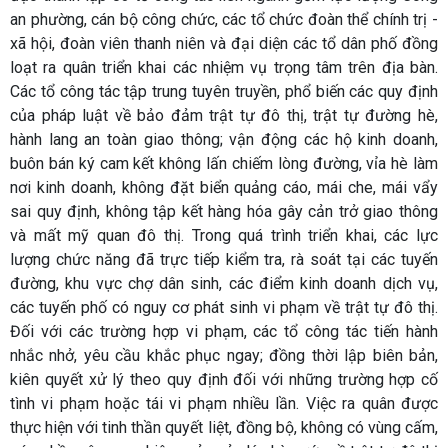
an phường, cán bộ công chức, các tổ chức đoàn thể chính trị -
xã hội, đoàn viên thanh niên và đại diện các tổ dân phố đồng
loạt ra quân triển khai các nhiệm vụ trọng tâm trên địa bàn.
Các tổ công tác tập trung tuyên truyền, phổ biến các quy định
của pháp luật về bảo đảm trật tự đô thị, trật tự đường hè,
hành lang an toàn giao thông; vận động các hộ kinh doanh,
buôn bán ký cam kết không lấn chiếm lòng đường, vỉa hè làm
nơi kinh doanh, không đặt biển quảng cáo, mái che, mái vẩy
sai quy định, không tập kết hàng hóa gây cản trở giao thông
và mất mỹ quan đô thị. Trong quá trình triển khai, các lực
lượng chức năng đã trực tiếp kiểm tra, rà soát tại các tuyến
đường, khu vực chợ dân sinh, các điểm kinh doanh dịch vụ,
các tuyến phố có nguy cơ phát sinh vi phạm về trật tự đô thị.
Đối với các trường hợp vi phạm, các tổ công tác tiến hành
nhắc nhở, yêu cầu khắc phục ngay; đồng thời lập biên bản,
kiên quyết xử lý theo quy định đối với những trường hợp cố
tình vi phạm hoặc tái vi phạm nhiều lần. Việc ra quân được
thực hiện với tinh thần quyết liệt, đồng bộ, không có vùng cấm,