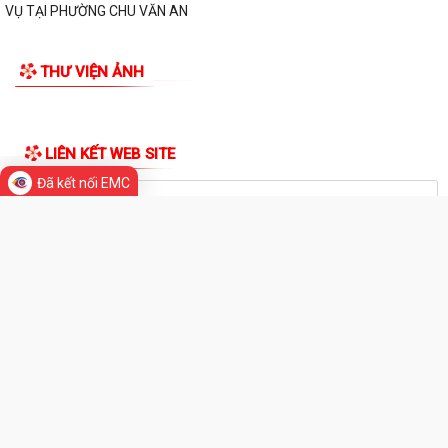
UBND PHƯỜNG CHU VĂN AN TRIỂN KHAI CÔNG TÁC ĐO ĐẠC, LẬP BẢN
ĐỒ ĐỊA CHÍNH VÀ THU GIÁ DỊCH VỤ THU GOM,...
PHƯỜNG CHU VĂN AN PHÁT ĐỘNG TOÀN DÂN LUYỆN TẬP MÔN BƠI,
PHÒNG CHỐNG ĐUỐI NƯỚC VÀ TỔ CHỨC GIẢI BƠI...
Thông báo Về việc giới thiệu chức danh và chữ ký của Chủ tịch, Phó
Chủ tịch Ủy ban nhân dân phường...
Đã kết nối EMC
THƯ VIỆN ẢNH
Quyết định Về việc ban hành Quy chế làm việc của Ủy ban nhân dân
phường Chu Văn An nhiệm kỳ 2026 -...
Kế hoạch Về phát triển kinh tế - xã hội, quốc phòng - an ninh năm 2026
Thông báo Công khai số điện thoại của của đồng chí Bí thư Đảng uỷ,
Phó Bí thư Đảng uỷ; Chủ tịch,...
Chương trình Làm việc của Ủy ban nhân dân phường Chu Văn An năm
2026