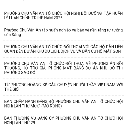
PHƯỜNG CHU VĂN AN TỔ CHỨC HỘI NGHỊ BỒI DƯỠNG, TẬP HUẤN
LÝ LUẬN CHÍNH TRỊ HÈ NĂM 2026
Phường Chu Văn An tập huấn nghiệp vụ bảo vệ nền tảng tư tưởng
của Đảng
PHƯỜNG CHU VĂN AN TỔ CHỨC ĐỐI THOẠI VỚI CÁC HỘ DÂN LIÊN
QUAN ĐẾN DỰ ÁN KHU DU LỊCH, DỊCH VỤ VÀ DÂN CƯ HỒ MẬT SƠN
PHƯỜNG CHU VĂN AN TỔ CHỨC ĐỐI THOẠI VỀ PHƯƠNG ÁN BỒI
THƯỜNG, HỖ TRỢ GIẢI PHÓNG MẶT BẰNG DỰ ÁN KHU ĐÔ THỊ
PHƯỜNG SAO ĐỎ
TỪ PHƯỢNG HOÀNG, KỂ CÂU CHUYỆN NGƯỜI THẦY VIỆT NAM VỚI
THẾ GIỚI
BAN CHẤP HÀNH ĐẢNG BỘ PHƯỜNG CHU VĂN AN TỔ CHỨC HỘI
NGHỊ LẦN THỨ MƯỜI (MỞ RỘNG)
BAN THƯỜNG VỤ ĐẢNG ỦY PHƯỜNG CHU VĂN AN TỔ CHỨC HỘI
NGHỊ LẦN THỨ 29