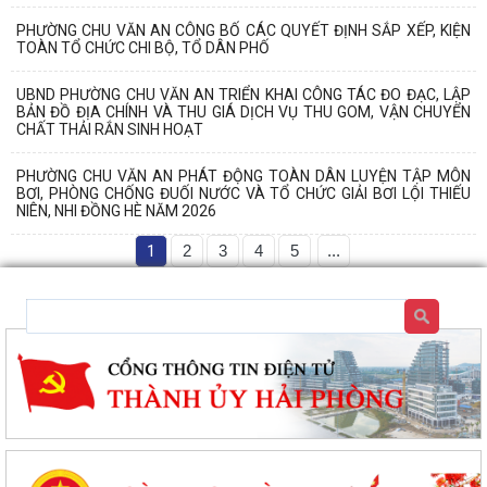
PHƯỜNG CHU VĂN AN CÔNG BỐ CÁC QUYẾT ĐỊNH SẮP XẾP, KIỆN
TOÀN TỔ CHỨC CHI BỘ, TỔ DÂN PHỐ
UBND PHƯỜNG CHU VĂN AN TRIỂN KHAI CÔNG TÁC ĐO ĐẠC, LẬP
BẢN ĐỒ ĐỊA CHÍNH VÀ THU GIÁ DỊCH VỤ THU GOM, VẬN CHUYỂN
CHẤT THẢI RẮN SINH HOẠT
PHƯỜNG CHU VĂN AN PHÁT ĐỘNG TOÀN DÂN LUYỆN TẬP MÔN
BƠI, PHÒNG CHỐNG ĐUỐI NƯỚC VÀ TỔ CHỨC GIẢI BƠI LỘI THIẾU
NIÊN, NHI ĐỒNG HÈ NĂM 2026
1
2
3
4
5
...