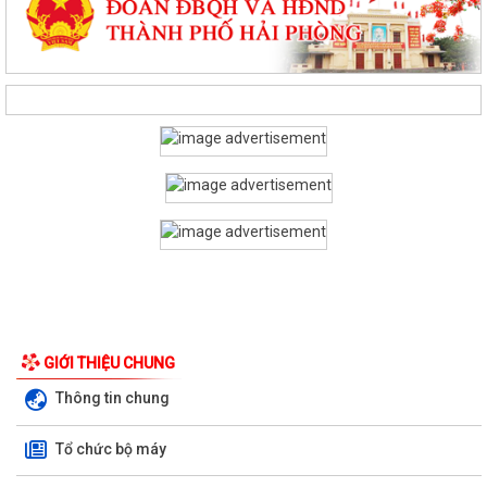
PHƯỜNG CHU VĂN AN TỔ CHỨC HỘI NGHỊ BỒI DƯỠNG, TẬP HUẤN LÝ
LUẬN CHÍNH TRỊ HÈ NĂM 2026
Phường Chu Văn An tập huấn nghiệp vụ bảo vệ nền tảng tư tưởng của
Đảng
GIỚI THIỆU CHUNG
PHƯỜNG CHU VĂN AN TỔ CHỨC ĐỐI THOẠI VỚI CÁC HỘ DÂN LIÊN
QUAN ĐẾN DỰ ÁN KHU DU LỊCH, DỊCH VỤ VÀ DÂN...
Thông tin chung