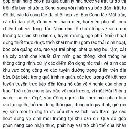
góp phần nâng cao hiệu quả quản lý nhà nước về trật tự đô thị
trên địa bàn phường. Song song với nhiệm vụ bảo đảm trật tự
đô thị, các tổ công tác đã phối hợp với Ban Công tác Mặt trận,
các tổ dân phố, đoàn viên thanh niên, hội viên phụ nữ, cựu
chiến binh và đông đảo Nhân dân tổ chức tổng vệ sinh môi
trường tại các khu dân cư, tuyến đường, ngõ phố. Nhiều hoạt
động thiết thực được triển khai như thu gom rác thải sinh hoạt,
bóc xóa quảng cáo, rao vặt trái phép, phát quang bụi rậm, cắt
tỉa cây xanh che khuất tầm nhìn giao thông, khơi thông hệ
thống cống rãnh, xử lý các điểm tồn đọng rác thải, vệ sinh các
khu vực công cộng và các tuyến đường trọng điểm trên địa
bàn. Đặc biệt, trong quá trình ra quân, các lực lượng đã kết hợp
tuyên truyền trực tiếp đến từng hộ dân về ý nghĩa của phong
trào “Toàn dân chung tay bảo vệ môi trường, vì một Hải Phòng
xanh - sạch - đẹp”, vận động người dân thực hiện phân loại
rác tại nguồn, bỏ rác đúng thời gian, đúng nơi quy định, giữ gìn
vệ sinh môi trường trước cửa nhà và tích cực tham gia các
hoạt động vệ sinh môi trường tại khu dân cư. Qua đó góp
phần nâng cao nhận thức, phát huy vai trò chủ thể của Nhân