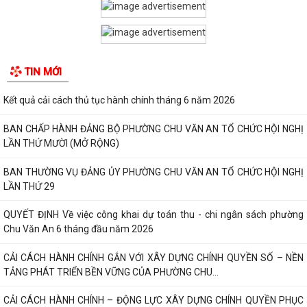
Kết quả cải cách thủ tục hành chính tháng 6 năm 2026
BAN CHẤP HÀNH ĐẢNG BỘ PHƯỜNG CHU VĂN AN TỔ CHỨC HỘI NGHỊ
LẦN THỨ MƯỜI (MỞ RỘNG)
BAN THƯỜNG VỤ ĐẢNG ỦY PHƯỜNG CHU VĂN AN TỔ CHỨC HỘI NGHỊ
LẦN THỨ 29
QUYẾT ĐỊNH Về việc công khai dự toán thu - chi ngân sách phường
Chu Văn An 6 tháng đầu năm 2026
CẢI CÁCH HÀNH CHÍNH GẮN VỚI XÂY DỰNG CHÍNH QUYỀN SỐ – NỀN
TIN MỚI
TẢNG PHÁT TRIỂN BỀN VỮNG CỦA PHƯỜNG CHU...
CẢI CÁCH HÀNH CHÍNH – ĐỘNG LỰC XÂY DỰNG CHÍNH QUYỀN PHỤC
VỤ TẠI PHƯỜNG CHU VĂN AN
CHUYỂN ĐỔI SỐ – ĐỘNG LỰC THÚC ĐẨY CẢI CÁCH HÀNH CHÍNH TẠI
PHƯỜNG CHU VĂN AN
PHƯỜNG CHU VĂN AN CÔNG BỐ CÁC QUYẾT ĐỊNH SẮP XẾP, KIỆN
TOÀN TỔ CHỨC CHI BỘ, TỔ DÂN PHỐ