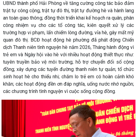
UBND thành phố Hải Phòng về tăng cường công tác bảo đảm
trật tự công cộng, trật tự đô thị, trật tự đường hè và hành lang
an toàn giao thông; đồng thời triển khai kế hoạch ra quân, phân
công nhiệm vụ cho các tổ công tác, kiên quyết xử lý các
trường hợp vi phạm, lấn chiếm lòng đường, vỉa hè, gây mất mỹ
quan đô thị. BCĐ hoạt động hè phường đã phát động Chiến
dịch Thanh niên tình nguyện hè năm 2026, Tháng hành động vì
trẻ em và Ngày hội vào hè với nhiều hoạt động thiết thực như:
tuyên truyền bảo vệ môi trường; hỗ trợ chuyển đổi số cộng
đồng; xây dựng các tuyến đường thanh niên tự quản; tổ chức
sinh hoạt hè cho thiếu nhi; chăm lo trẻ em có hoàn cảnh khó
khăn; các hoạt động đền ơn đáp nghĩa, uống nước nhớ nguồn;
các chương trình tình nguyện vì cuộc sống cộng đồng.