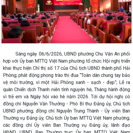
Sáng ngày 06/6/2026, UBND phường Chu Văn An phối
hợp với Ủy ban MTTQ Việt Nam phường tổ chức Hội nghị triển
khai thực hiện Chỉ thị số 17 của Chủ tịch UBND thành phố Hải
Phòng; phát động phong trào thi đua “Toàn dân chung tay bảo
vệ môi trường, vì một Hải Phòng xanh - sạch - đẹp”; Lễ ra
quân Chiến dịch Thanh niên tình nguyện hè, Tháng hành động
vì trẻ em và Ngày hội vào hè năm 2026. Tới dự hội nghị có
đồng chí Nguyễn Văn Thưởng - Phó Bí thư Đảng ủy, Chủ tịch
UBND phường; đồng chí Nguyễn Trung Thành - Ủy viên Ban
Thường vụ Đảng ủy, Chủ tịch Ủy ban MTTQ Việt Nam phường;
các đồng chí Ủy viên Ban Thường vụ Đảng ủy, lãnh đạo
HĐND, UBND, Ban Thường trực Ủy ban MTTQ Việt Nam