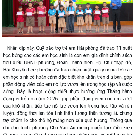
Nhân dịp này, Quỹ bảo trợ trẻ em Hải phòng đã trao 11 suất
học bổng cho các em học sinh là con em gia đình chính sách
tiêu biểu. UBND phường, Đoàn Thanh niên, Hội Chữ thập đỏ,
Hội Khuyến học phường đã trao nhiều suất quà ý nghĩa tới các
em học sinh có hoàn cảnh đặc biệt khó khăn trên địa bàn, góp
phần động viên các em nỗ lực vươn lên trong học tập và cuộc
sống. Đây là hoạt động thiết thực hưởng ứng Tháng hành
động vì trẻ em năm 2026, góp phần động viên các em vượt
qua khó khăn, tiếp tục nỗ lực vươn lên trong học tập và rèn
luyện, đồng thời lan tỏa tinh thần tương thân tương ái, chung
tay chăm lo cho thế hệ măng non của quê hương. Thông qua
chương trình, phường Chu Văn An mong muốn tạo điều kiện
để mọi trẻ em đều được quan tâm, chăm sóc, có một mùa hè