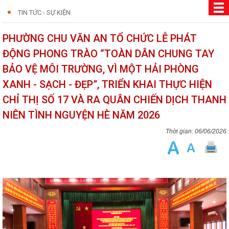
TIN TỨC - SỰ KIỆN
PHƯỜNG CHU VĂN AN TỔ CHỨC LỄ PHÁT
ĐỘNG PHONG TRÀO “TOÀN DÂN CHUNG TAY
BẢO VỆ MÔI TRƯỜNG, VÌ MỘT HẢI PHÒNG
XANH - SẠCH - ĐẸP”, TRIỂN KHAI THỰC HIỆN
CHỈ THỊ SỐ 17 VÀ RA QUÂN CHIẾN DỊCH THANH
NIÊN TÌNH NGUYỆN HÈ NĂM 2026
06/06/2026