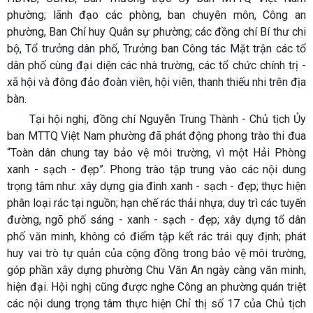
phường; lãnh đạo các phòng, ban chuyên môn, Công an
phường, Ban Chỉ huy Quân sự phường; các đồng chí Bí thư chi
bộ, Tổ trưởng dân phố, Trưởng ban Công tác Mặt trận các tổ
dân phố cùng đại diện các nhà trường, các tổ chức chính trị -
xã hội và đông đảo đoàn viên, hội viên, thanh thiếu nhi trên địa
bàn.
Tại hội nghị, đồng chí Nguyễn Trung Thành - Chủ tịch Ủy
ban MTTQ Việt Nam phường đã phát động phong trào thi đua
“Toàn dân chung tay bảo vệ môi trường, vì một Hải Phòng
xanh - sạch - đẹp”. Phong trào tập trung vào các nội dung
trọng tâm như: xây dựng gia đình xanh - sạch - đẹp; thực hiện
phân loại rác tại nguồn; hạn chế rác thải nhựa; duy trì các tuyến
đường, ngõ phố sáng - xanh - sạch - đẹp; xây dựng tổ dân
phố văn minh, không có điểm tập kết rác trái quy định; phát
huy vai trò tự quản của cộng đồng trong bảo vệ môi trường,
góp phần xây dựng phường Chu Văn An ngày càng văn minh,
hiện đại. Hội nghị cũng được nghe Công an phường quán triệt
các nội dung trọng tâm thực hiện Chỉ thị số 17 của Chủ tịch