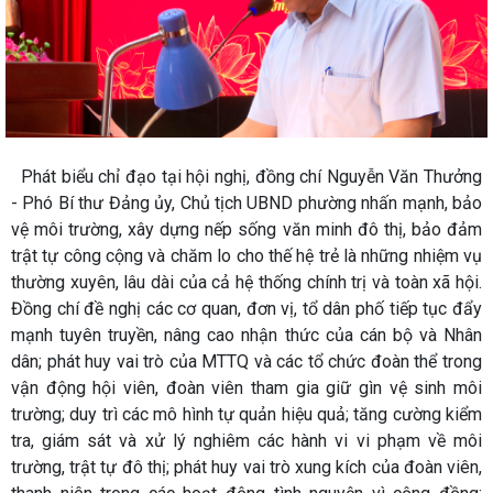
Phát biểu chỉ đạo tại hội nghị, đồng chí Nguyễn Văn Thưởng
- Phó Bí thư Đảng ủy, Chủ tịch UBND phường nhấn mạnh, bảo
vệ môi trường, xây dựng nếp sống văn minh đô thị, bảo đảm
trật tự công cộng và chăm lo cho thế hệ trẻ là những nhiệm vụ
thường xuyên, lâu dài của cả hệ thống chính trị và toàn xã hội.
Đồng chí đề nghị các cơ quan, đơn vị, tổ dân phố tiếp tục đẩy
mạnh tuyên truyền, nâng cao nhận thức của cán bộ và Nhân
dân; phát huy vai trò của MTTQ và các tổ chức đoàn thể trong
vận động hội viên, đoàn viên tham gia giữ gìn vệ sinh môi
trường; duy trì các mô hình tự quản hiệu quả; tăng cường kiểm
tra, giám sát và xử lý nghiêm các hành vi vi phạm về môi
trường, trật tự đô thị; phát huy vai trò xung kích của đoàn viên,