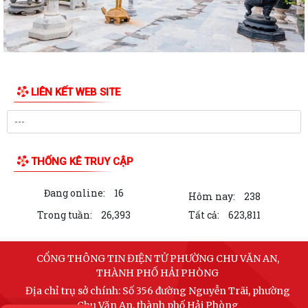
LIÊN KẾT WEB SITE
THỐNG KÊ TRUY CẬP
Đang online:
16
Hôm nay:
238
Trong tuần:
26,393
Tất cả:
623,811
CỔNG THÔNG TIN ĐIỆN TỬ PHƯỜNG CHU VĂN AN,
THÀNH PHỐ HẢI PHÒNG
Địa chỉ trụ sở chính: Số 356 đường Nguyễn Trãi, phường
Chu Văn An, thành phố Hải Phòng