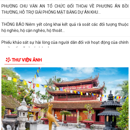
PHƯỜNG CHU VĂN AN TỔ CHỨC ĐỐI THOẠI VỀ PHƯƠNG ÁN BỒI
THƯỜNG, HỖ TRỢ GIẢI PHÓNG MẶT BẰNG DỰ ÁN KHU...
THÔNG BÁO Niêm yết công khai kết quả rà soát các đối tượng thuộc
hộ nghèo, hộ cận nghèo, hộ thoát...
Phiếu khảo sát sự hài lòng của người dân đối với hoạt động của chính
quyền cấp xã và cán bộ, công...
THƯ VIỆN ẢNH