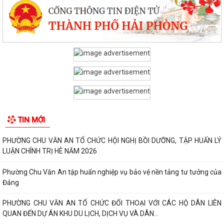
TIN MỚI
PHƯỜNG CHU VĂN AN TỔ CHỨC HỘI NGHỊ BỒI DƯỠNG, TẬP HUẤN LÝ
LUẬN CHÍNH TRỊ HÈ NĂM 2026
Phường Chu Văn An tập huấn nghiệp vụ bảo vệ nền tảng tư tưởng của
Đảng
PHƯỜNG CHU VĂN AN TỔ CHỨC ĐỐI THOẠI VỚI CÁC HỘ DÂN LIÊN
QUAN ĐẾN DỰ ÁN KHU DU LỊCH, DỊCH VỤ VÀ DÂN...