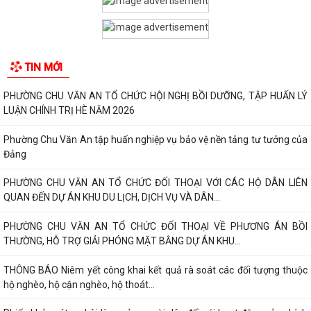
TIN MỚI
PHƯỜNG CHU VĂN AN TỔ CHỨC HỘI NGHỊ BỒI DƯỠNG, TẬP HUẤN LÝ
LUẬN CHÍNH TRỊ HÈ NĂM 2026
Phường Chu Văn An tập huấn nghiệp vụ bảo vệ nền tảng tư tưởng của
Đảng
PHƯỜNG CHU VĂN AN TỔ CHỨC ĐỐI THOẠI VỚI CÁC HỘ DÂN LIÊN
QUAN ĐẾN DỰ ÁN KHU DU LỊCH, DỊCH VỤ VÀ DÂN...
PHƯỜNG CHU VĂN AN TỔ CHỨC ĐỐI THOẠI VỀ PHƯƠNG ÁN BỒI
THƯỜNG, HỖ TRỢ GIẢI PHÓNG MẶT BẰNG DỰ ÁN KHU...
THÔNG BÁO Niêm yết công khai kết quả rà soát các đối tượng thuộc
hộ nghèo, hộ cận nghèo, hộ thoát...