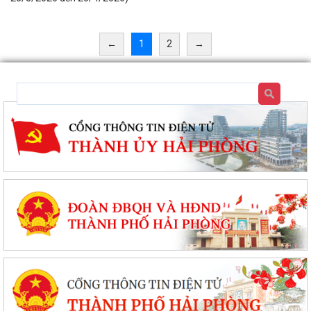
←
1
2
→