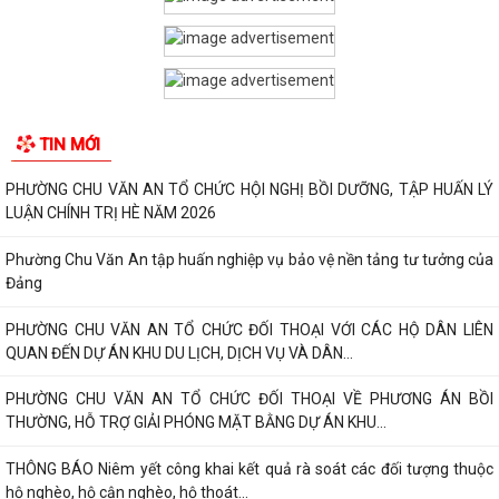
TIN MỚI
PHƯỜNG CHU VĂN AN TỔ CHỨC HỘI NGHỊ BỒI DƯỠNG, TẬP HUẤN LÝ
LUẬN CHÍNH TRỊ HÈ NĂM 2026
Phường Chu Văn An tập huấn nghiệp vụ bảo vệ nền tảng tư tưởng của
Đảng
PHƯỜNG CHU VĂN AN TỔ CHỨC ĐỐI THOẠI VỚI CÁC HỘ DÂN LIÊN
QUAN ĐẾN DỰ ÁN KHU DU LỊCH, DỊCH VỤ VÀ DÂN...
PHƯỜNG CHU VĂN AN TỔ CHỨC ĐỐI THOẠI VỀ PHƯƠNG ÁN BỒI
THƯỜNG, HỖ TRỢ GIẢI PHÓNG MẶT BẰNG DỰ ÁN KHU...
THÔNG BÁO Niêm yết công khai kết quả rà soát các đối tượng thuộc
hộ nghèo, hộ cận nghèo, hộ thoát...