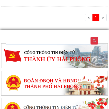
«
1
»