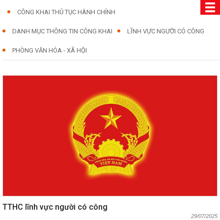
CÔNG KHAI THỦ TỤC HÀNH CHÍNH
DANH MỤC THÔNG TIN CÔNG KHAI
LĨNH VỰC NGƯỜI CÓ CÔNG
PHÒNG VĂN HÓA - XÃ HỘI
TTHC lĩnh vực người có công
29/07/2025