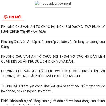
TIN MỚI
PHƯỜNG CHU VĂN AN TỔ CHỨC HỘI NGHỊ BỒI DƯỠNG, TẬP HUẤN LÝ
LUẬN CHÍNH TRỊ HÈ NĂM 2026
Phường Chu Văn An tập huấn nghiệp vụ bảo vệ nền tảng tư tưởng của
Đảng
PHƯỜNG CHU VĂN AN TỔ CHỨC ĐỐI THOẠI VỚI CÁC HỘ DÂN LIÊN
QUAN ĐẾN DỰ ÁN KHU DU LỊCH, DỊCH VỤ VÀ DÂN...
PHƯỜNG CHU VĂN AN TỔ CHỨC ĐỐI THOẠI VỀ PHƯƠNG ÁN BỒI
THƯỜNG, HỖ TRỢ GIẢI PHÓNG MẶT BẰNG DỰ ÁN KHU...
THÔNG BÁO Niêm yết công khai kết quả rà soát các đối tượng thuộc
hộ nghèo, hộ cận nghèo, hộ thoát...
Phiếu khảo sát sự hài lòng của người dân đối với hoạt động của chính
quyền cấp xã và cán bộ, công...