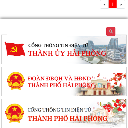
«
1
»