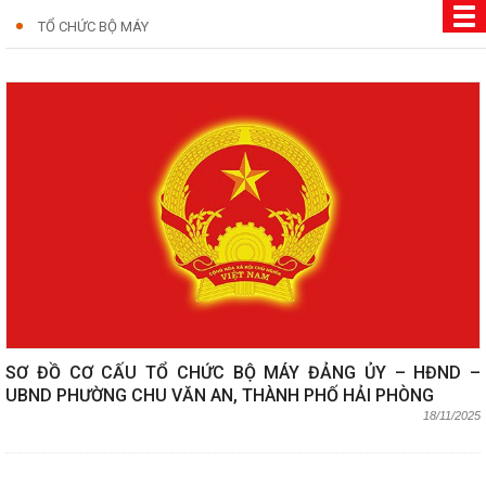
TỔ CHỨC BỘ MÁY
SƠ ĐỒ CƠ CẤU TỔ CHỨC BỘ MÁY ĐẢNG ỦY – HĐND –
UBND PHƯỜNG CHU VĂN AN, THÀNH PHỐ HẢI PHÒNG
18/11/2025