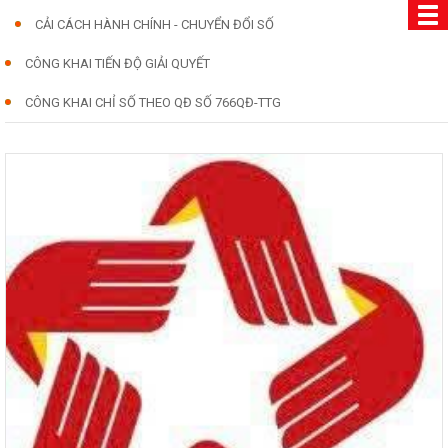
CẢI CÁCH HÀNH CHÍNH - CHUYỂN ĐỔI SỐ
CÔNG KHAI TIẾN ĐỘ GIẢI QUYẾT
CÔNG KHAI CHỈ SỐ THEO QĐ SỐ 766QĐ-TTG