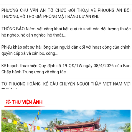
PHƯỜNG CHU VĂN AN TỔ CHỨC ĐỐI THOẠI VỀ PHƯƠNG ÁN BỒI
THƯỜNG, HỖ TRỢ GIẢI PHÓNG MẶT BẰNG DỰ ÁN KHU...
THÔNG BÁO Niêm yết công khai kết quả rà soát các đối tượng thuộc
hộ nghèo, hộ cận nghèo, hộ thoát...
Phiếu khảo sát sự hài lòng của người dân đối với hoạt động của chính
quyền cấp xã và cán bộ, công...
Kế hoạch thực hiện Quy định số 19-QĐ/TW ngày 08/4/2026 của Ban
Chấp hành Trung ương về công tác...
TỪ PHƯỢNG HOÀNG, KỂ CÂU CHUYỆN NGƯỜI THẦY VIỆT NAM VỚI
THẾ GIỚI
THƯ VIỆN ẢNH