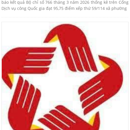
báo kết quả Bộ chỉ số 766 tháng 3 năm 2026 thống kê trên Cổng
Dịch vụ công Quốc gia đạt 95,75 điểm xếp thứ 59/114 xã phường