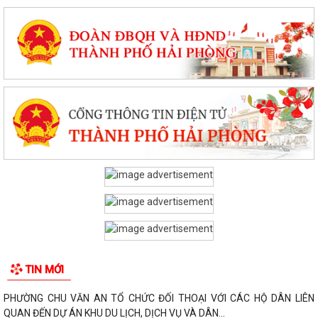
TIN MỚI
PHƯỜNG CHU VĂN AN TỔ CHỨC ĐỐI THOẠI VỚI CÁC HỘ DÂN LIÊN
QUAN ĐẾN DỰ ÁN KHU DU LỊCH, DỊCH VỤ VÀ DÂN...