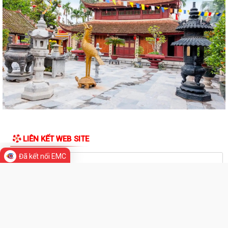
LIÊN KẾT WEB SITE
Đã kết nối EMC
THỐNG KÊ TRUY CẬP
Đang online:
24
Hôm nay:
1,036