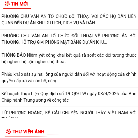
TIN MỚI
PHƯỜNG CHU VĂN AN TỔ CHỨC ĐỐI THOẠI VỚI CÁC HỘ DÂN LIÊN
QUAN ĐẾN DỰ ÁN KHU DU LỊCH, DỊCH VỤ VÀ DÂN...
PHƯỜNG CHU VĂN AN TỔ CHỨC ĐỐI THOẠI VỀ PHƯƠNG ÁN BỒI
THƯỜNG, HỖ TRỢ GIẢI PHÓNG MẶT BẰNG DỰ ÁN KHU...
THÔNG BÁO Niêm yết công khai kết quả rà soát các đối tượng thuộc
hộ nghèo, hộ cận nghèo, hộ thoát...
Phiếu khảo sát sự hài lòng của người dân đối với hoạt động của chính
quyền cấp xã và cán bộ, công...
Kế hoạch thực hiện Quy định số 19-QĐ/TW ngày 08/4/2026 của Ban
Chấp hành Trung ương về công tác...
TỪ PHƯỢNG HOÀNG, KỂ CÂU CHUYỆN NGƯỜI THẦY VIỆT NAM VỚI
THẾ GIỚI
THƯ VIỆN ẢNH