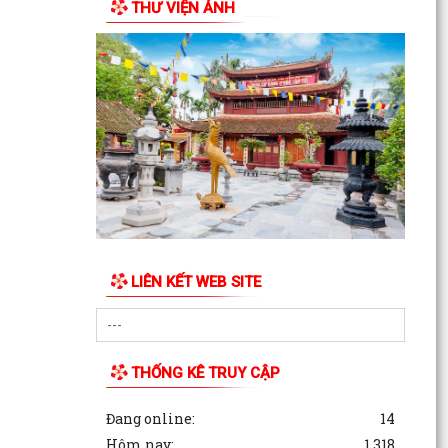
THƯ VIỆN ẢNH
Phiếu khảo sát sự hài lòng của người dân đối với
hoạt động của chính quyền cấp xã và cán bộ,
công...
LIÊN KẾT WEB SITE
THỐNG KÊ TRUY CẬP
Đang online:
14
Hôm nay:
1,318