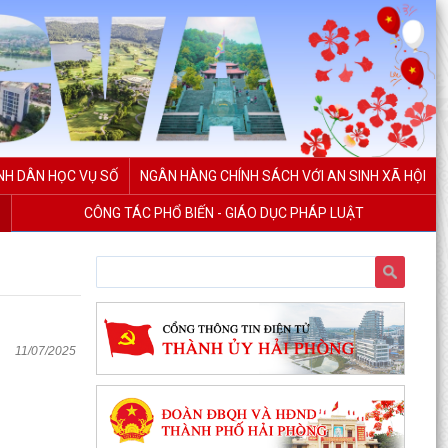
NH DÂN HỌC VỤ SỐ
NGÂN HÀNG CHÍNH SÁCH VỚI AN SINH XÃ HỘI
CÔNG TÁC PHỔ BIẾN - GIÁO DỤC PHÁP LUẬT
11/07/2025