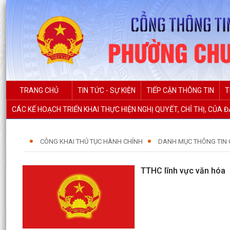
TRANG CHỦ
TIN TỨC - SỰ KIỆN
TIẾP CẬN THÔNG TIN
T
CÁC KẾ HOẠCH TRIỂN KHAI THỰC HIỆN NGHỊ QUYẾT, CHỈ THỊ, CỦA 
CÔNG KHAI THỦ TỤC HÀNH CHÍNH
DANH MỤC THÔNG TIN 
TTHC lĩnh vực văn hóa