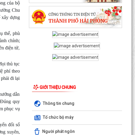
ộng của bộ
phường Chu
ể xây dựng
ụ thể, phù
hành chính;
ền điện tử,
ọi thủ tục
lệ phí theo
phải đi lại
GIỚI THIỆU CHUNG
 hướng dẫn
 “Đúng quy
Thông tin chung
âm phục vụ
Tổ chức bộ máy
yển đổi số
Người phát ngôn
ờng xuyên,