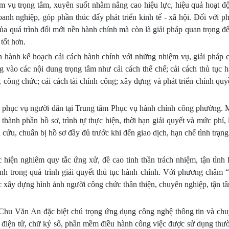
m vụ trọng tâm, xuyên suốt nhằm nâng cao hiệu lực, hiệu quả hoạt đ
anh nghiệp, góp phần thúc đẩy phát triển kinh tế - xã hội. Đối với 
ủa quá trình đổi mới nền hành chính mà còn là giải pháp quan trọng đ
tốt hơn.
nh kế hoạch cải cách hành chính với những nhiệm vụ, giải pháp c
g vào các nội dung trọng tâm như cải cách thể chế; cải cách thủ tục 
công chức; cải cách tài chính công; xây dựng và phát triển chính quy
c phục vụ người dân tại Trung tâm Phục vụ hành chính công phường. M
ành phần hồ sơ, trình tự thực hiện, thời hạn giải quyết và mức phí, 
cứu, chuẩn bị hồ sơ đầy đủ trước khi đến giao dịch, hạn chế tình trạng 
 hiện nghiêm quy tắc ứng xử, đề cao tinh thần trách nhiệm, tận tình
inh trong quá trình giải quyết thủ tục hành chính. Với phương châm
 xây dựng hình ảnh người công chức thân thiện, chuyên nghiệp, tận t
hu Văn An đặc biệt chú trọng ứng dụng công nghệ thông tin và chu
n điện tử, chữ ký số, phần mềm điều hành công việc được sử dụng thư