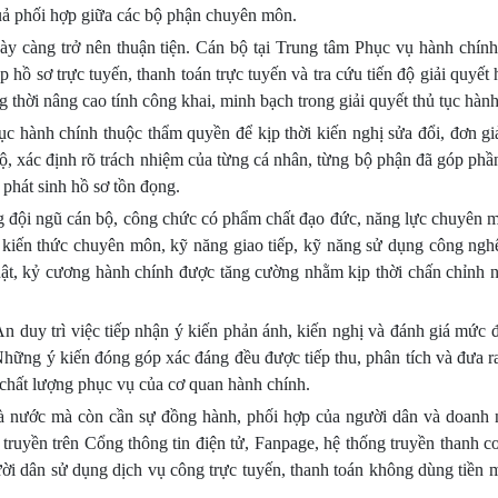
quả phối hợp giữa các bộ phận chuyên môn.
ày càng trở nên thuận tiện. Cán bộ tại Trung tâm Phục vụ hành chính
 hồ sơ trực tuyến, thanh toán trực tuyến và tra cứu tiến độ giải quyết
ồng thời nâng cao tính công khai, minh bạch trong giải quyết thủ tục hàn
 hành chính thuộc thẩm quyền để kịp thời kiến nghị sửa đổi, đơn gi
ộ, xác định rõ trách nhiệm của từng cá nhân, từng bộ phận đã góp phầ
 phát sinh hồ sơ tồn đọng.
g đội ngũ cán bộ, công chức có phẩm chất đạo đức, năng lực chuyên m
t kiến thức chuyên môn, kỹ năng giao tiếp, kỹ năng sử dụng công nghệ
luật, kỷ cương hành chính được tăng cường nhằm kịp thời chấn chỉnh 
uy trì việc tiếp nhận ý kiến phản ánh, kiến nghị và đánh giá mức đ
Những ý kiến đóng góp xác đáng đều được tiếp thu, phân tích và đưa r
 chất lượng phục vụ của cơ quan hành chính.
à nước mà còn cần sự đồng hành, phối hợp của người dân và doanh 
yền trên Cổng thông tin điện tử, Fanpage, hệ thống truyền thanh cơ
i dân sử dụng dịch vụ công trực tuyến, thanh toán không dùng tiền m