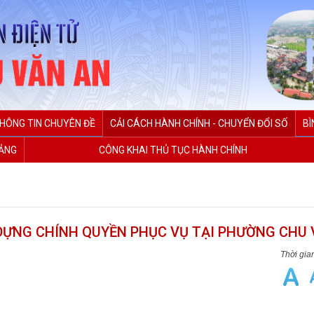
HÔNG TIN CHUYÊN ĐỀ
CẢI CÁCH HÀNH CHÍNH - CHUYỂN ĐỔI SỐ
BÌ
ĐẢNG
CÔNG KHAI THỦ TỤC HÀNH CHÍNH
DỰNG CHÍNH QUYỀN PHỤC VỤ TẠI PHƯỜNG CHU