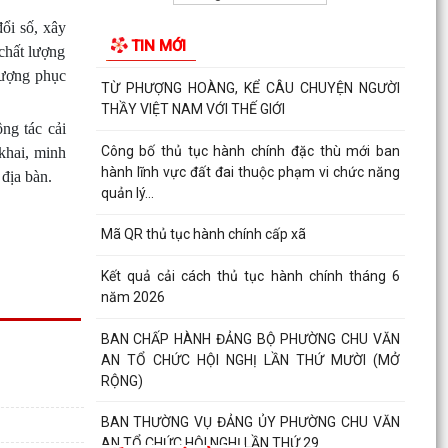
Kế hoạch thực hiện Quy định số 19-QĐ/TW ngày
08/4/2026 của Ban Chấp hành Trung ương về
ổi số, xây
TIN MỚI
công tác...
 chất lượng
lượng phục
TỪ PHƯỢNG HOÀNG, KỂ CÂU CHUYỆN NGƯỜI
THẦY VIỆT NAM VỚI THẾ GIỚI
ng tác cải
Công bố thủ tục hành chính đặc thù mới ban
khai, minh
hành lĩnh vực đất đai thuộc phạm vi chức năng
 địa bàn.
quản lý...
Mã QR thủ tục hành chính cấp xã
Kết quả cải cách thủ tục hành chính tháng 6
năm 2026
BAN CHẤP HÀNH ĐẢNG BỘ PHƯỜNG CHU VĂN
AN TỔ CHỨC HỘI NGHỊ LẦN THỨ MƯỜI (MỞ
RỘNG)
BAN THƯỜNG VỤ ĐẢNG ỦY PHƯỜNG CHU VĂN
AN TỔ CHỨC HỘI NGHỊ LẦN THỨ 29