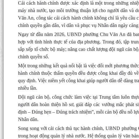
Cải cách hành chính được xác định là một trong những nhiệ
máy nhà nước, tạo môi trường thuận lợi cho người dân và do
Văn An, công tác cải cách hành chính không chỉ là yêu cầu c
chính quyền gần dân, vì dân và phục vụ Nhân dân ngày càng 
Ngay từ đầu năm 2026, UBND phường Chu Văn An đã ban hà
hợp với tình hình thực tế của địa phương. Trong đó, tập trun
sắp xếp tổ chức bộ máy; nâng cao chất lượng đội ngũ cán bộ, 
chính quyền số.
Một trong những kết quả nổi bật là việc đổi mới phương thứ
hành chính thuộc thẩm quyền đều được công khai đầy đủ về th
quy định. Việc niêm yết công khai giúp người dân dễ dàng tra 
nhiều lần.
Đội ngũ cán bộ, công chức làm việc tại Trung tâm luôn thực
người dân hoàn thiện hồ sơ, giải đáp các vướng mắc phát s
định – Đúng hẹn – Đúng trách nhiệm”, mỗi cán bộ đều nỗ lực
Nhân dân.
Song song với cải cách thủ tục hành chính, UBND phường C
trong hoạt động quản lý nhà nước. Hệ thống quản lý văn bả