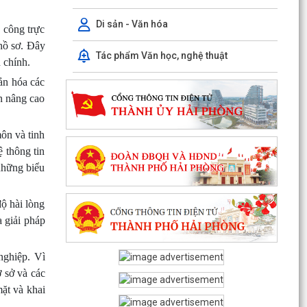
Di sản - Văn hóa
 công trực
 hồ sơ. Đây
Tác phẩm Văn học, nghệ thuật
h chính.
PHƯỜNG CHU VĂN AN TỔ CHỨC ĐỐI THOẠI VỚI
ản hóa các
CÁC HỘ DÂN LIÊN QUAN ĐẾN DỰ ÁN KHU DU
n nâng cao
LỊCH, DỊCH VỤ VÀ DÂN...
ôn và tinh
PHƯỜNG CHU VĂN AN TỔ CHỨC ĐỐI THOẠI VỀ
 thông tin
PHƯƠNG ÁN BỒI THƯỜNG, HỖ TRỢ GIẢI PHÓNG
MẶT BẰNG DỰ ÁN KHU...
những biểu
THÔNG BÁO Niêm yết công khai kết quả rà soát
ộ hài lòng
các đối tượng thuộc hộ nghèo, hộ cận nghèo, hộ
a giải pháp
thoát...
Phiếu khảo sát sự hài lòng của người dân đối với
nghiệp. Vì
hoạt động của chính quyền cấp xã và cán bộ,
 sở và các
công...
ặt và khai