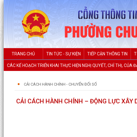
TRANG CHỦ
TIN TỨC - SỰ KIỆN
TIẾP CẬN THÔNG TIN
T
CÁC KẾ HOẠCH TRIỂN KHAI THỰC HIỆN NGHỊ QUYẾT, CHỈ THỊ, CỦA 
CẢI CÁCH HÀNH CHÍNH - CHUYỂN ĐỔI SỐ
CẢI CÁCH HÀNH CHÍNH – ĐỘNG LỰC XÂY 