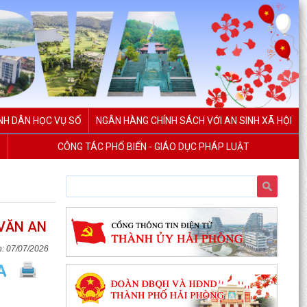
NH DÂN HỌC VỤ SỐ
NGÂN HÀNG CHÍNH SÁCH VỚI AN SINH XÃ HỘI
CÔNG TÁC PHỔ BIẾN - GIÁO DỤC PHÁP LUẬT
 VĂN AN
07/07/2026