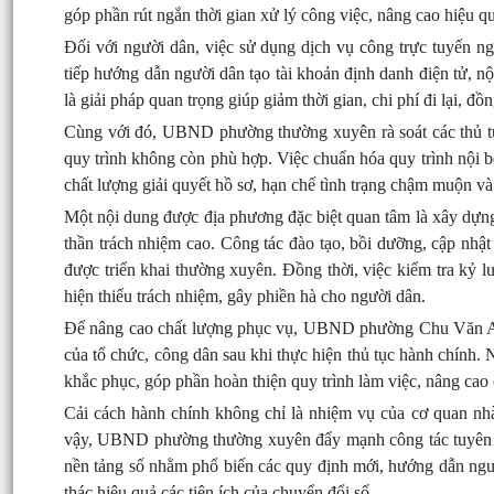
góp phần rút ngắn thời gian xử lý công việc, nâng cao hiệu 
Đối với người dân, việc sử dụng dịch vụ công trực tuyến ng
tiếp hướng dẫn người dân tạo tài khoản định danh điện tử, nộp
là giải pháp quan trọng giúp giảm thời gian, chi phí đi lại, đ
Cùng với đó, UBND phường thường xuyên rà soát các thủ tục
quy trình không còn phù hợp. Việc chuẩn hóa quy trình nội b
chất lượng giải quyết hồ sơ, hạn chế tình trạng chậm muộn và
Một nội dung được địa phương đặc biệt quan tâm là xây dựn
thần trách nhiệm cao. Công tác đào tạo, bồi dưỡng, cập nhậ
được triển khai thường xuyên. Đồng thời, việc kiểm tra kỷ 
hiện thiếu trách nhiệm, gây phiền hà cho người dân.
Để nâng cao chất lượng phục vụ, UBND phường Chu Văn An d
của tổ chức, công dân sau khi thực hiện thủ tục hành chính. 
khắc phục, góp phần hoàn thiện quy trình làm việc, nâng cao
Cải cách hành chính không chỉ là nhiệm vụ của cơ quan nh
vậy, UBND phường thường xuyên đẩy mạnh công tác tuyên tru
nền tảng số nhằm phổ biến các quy định mới, hướng dẫn ngườ
thác hiệu quả các tiện ích của chuyển đổi số.