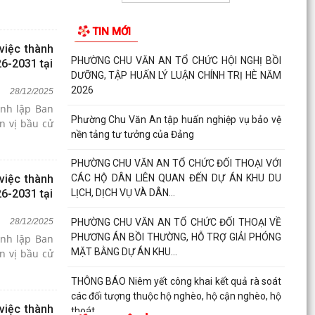
TIN MỚI
việc thành
PHƯỜNG CHU VĂN AN TỔ CHỨC HỘI NGHỊ BỒI
6-2031 tại
DƯỠNG, TẬP HUẤN LÝ LUẬN CHÍNH TRỊ HÈ NĂM
2026
28/12/2025
nh lập Ban
Phường Chu Văn An tập huấn nghiệp vụ bảo vệ
n vị bầu cử
nền tảng tư tưởng của Đảng
PHƯỜNG CHU VĂN AN TỔ CHỨC ĐỐI THOẠI VỚI
việc thành
CÁC HỘ DÂN LIÊN QUAN ĐẾN DỰ ÁN KHU DU
6-2031 tại
LỊCH, DỊCH VỤ VÀ DÂN...
PHƯỜNG CHU VĂN AN TỔ CHỨC ĐỐI THOẠI VỀ
28/12/2025
PHƯƠNG ÁN BỒI THƯỜNG, HỖ TRỢ GIẢI PHÓNG
nh lập Ban
MẶT BẰNG DỰ ÁN KHU...
n vị bầu cử
THÔNG BÁO Niêm yết công khai kết quả rà soát
các đối tượng thuộc hộ nghèo, hộ cận nghèo, hộ
việc thành
thoát...