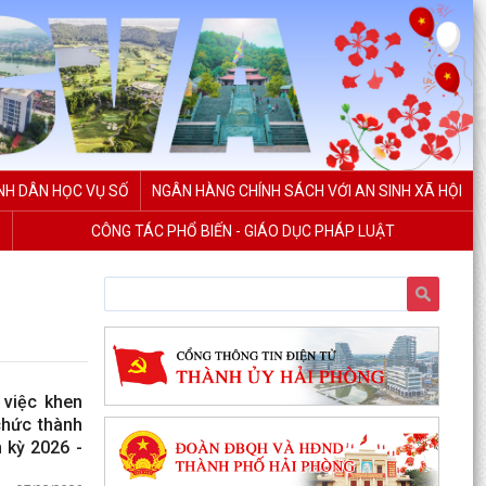
NH DÂN HỌC VỤ SỐ
NGÂN HÀNG CHÍNH SÁCH VỚI AN SINH XÃ HỘI
CÔNG TÁC PHỔ BIẾN - GIÁO DỤC PHÁP LUẬT
việc khen
chức thành
 kỳ 2026 -