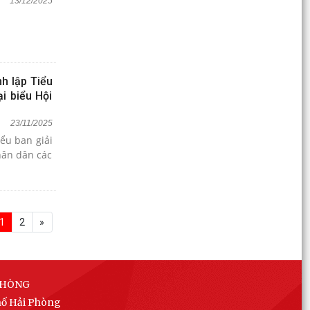
13/12/2025
h lập Tiểu
i biểu Hội
23/11/2025
ểu ban giải
hân dân các
1
2
»
PHÒNG
phố Hải Phòng