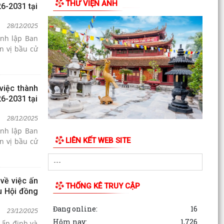
THƯ VIỆN ẢNH
6-2031 tại
Phiếu khảo sát sự hài lòng của người dân đối với
28/12/2025
hoạt động của chính quyền cấp xã và cán bộ,
nh lập Ban
công...
n vị bầu cử
việc thành
6-2031 tại
28/12/2025
nh lập Ban
LIÊN KẾT WEB SITE
n vị bầu cử
về việc ấn
THỐNG KÊ TRUY CẬP
u Hội đồng
Đang online:
16
23/12/2025
Hôm nay:
1,726
 ấn định và