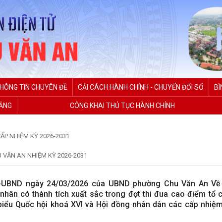
HÔNG TIN CHUYÊN ĐỀ
CẢI CÁCH HÀNH CHÍNH - CHUYỂN ĐỔI SỐ
BÌ
ĐẢNG
CÔNG KHAI THỦ TỤC HÀNH CHÍNH
CẤP NHIỆM KỲ 2026-2031
 VĂN AN NHIỆM KỲ 2026-2031
Đ-UBND ngày 24/03/2026 của UBND phường Chu Văn An Về 
 nhân có thành tích xuất sắc trong đợt thi đua cao điểm tổ 
iểu Quốc hội khoá XVI và Hội đồng nhân dân các cấp nhiệm