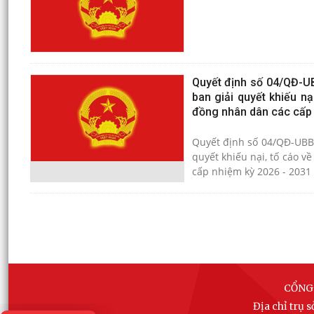
Quyết định số 04/QĐ-UB
ban giải quyết khiếu nạ
đồng nhân dân các cấp 
Quyết định số 04/QĐ-UBBC
quyết khiếu nại, tố cáo v
cấp nhiệm kỳ 2026 - 2031
CỔNG
Địa chỉ trụ 