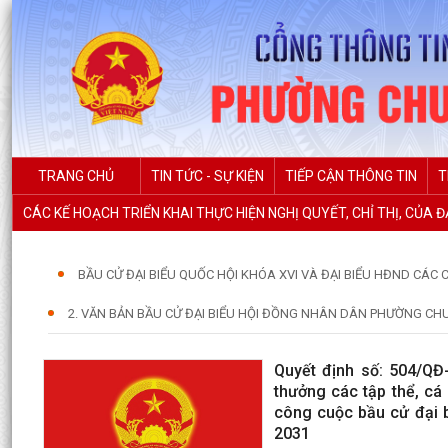
TRANG CHỦ
TIN TỨC - SỰ KIỆN
TIẾP CẬN THÔNG TIN
T
CÁC KẾ HOẠCH TRIỂN KHAI THỰC HIỆN NGHỊ QUYẾT, CHỈ THỊ, CỦA 
BẦU CỬ ĐẠI BIỂU QUỐC HỘI KHÓA XVI VÀ ĐẠI BIỂU HĐND CÁC 
2. VĂN BẢN BẦU CỬ ĐẠI BIỂU HỘI ĐỒNG NHÂN DÂN PHƯỜNG CHU
Quyết định số: 504/Q
thưởng các tập thể, cá
công cuộc bầu cử đại b
2031