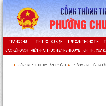
TRANG CHỦ
TIN TỨC - SỰ KIỆN
TIẾP CẬN THÔNG TIN
T
CÁC KẾ HOẠCH TRIỂN KHAI THỰC HIỆN NGHỊ QUYẾT, CHỈ THỊ, CỦA 
CÔNG KHAI THỦ TỤC HÀNH CHÍNH
PHÒNG KINH TẾ - HẠ TẦ