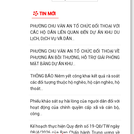
TIN MỚI
PHƯỜNG CHU VĂN AN TỔ CHỨC ĐỐI THOẠI VỚI
CÁC HỘ DÂN LIÊN QUAN ĐẾN DỰ ÁN KHU DU
LỊCH, DỊCH VỤ VÀ DÂN...
PHƯỜNG CHU VĂN AN TỔ CHỨC ĐỐI THOẠI VỀ
PHƯƠNG ÁN BỒI THƯỜNG, HỖ TRỢ GIẢI PHÓNG
MẶT BẰNG DỰ ÁN KHU...
THÔNG BÁO Niêm yết công khai kết quả rà soát
các đối tượng thuộc hộ nghèo, hộ cận nghèo, hộ
thoát...
Phiếu khảo sát sự hài lòng của người dân đối với
hoạt động của chính quyền cấp xã và cán bộ,
công...
Kế hoạch thực hiện Quy định số 19-QĐ/TW ngày
08/4/2026 của Ban Chấp hành Trung ương về