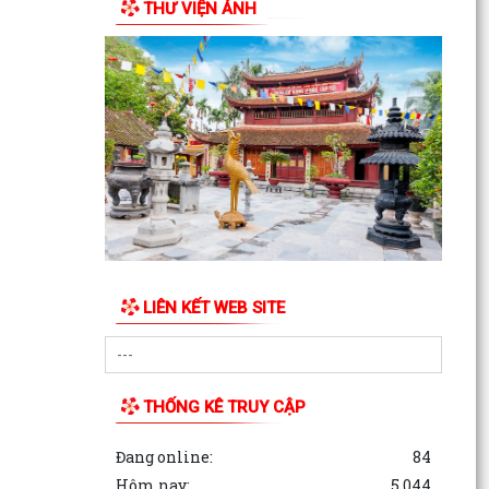
THƯ VIỆN ẢNH
công tác...
TỪ PHƯỢNG HOÀNG, KỂ CÂU CHUYỆN NGƯỜI
THẦY VIỆT NAM VỚI THẾ GIỚI
LIÊN KẾT WEB SITE
THỐNG KÊ TRUY CẬP
Đang online:
84
Hôm nay:
5,044