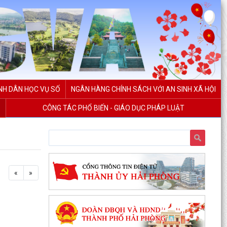
NH DÂN HỌC VỤ SỐ
NGÂN HÀNG CHÍNH SÁCH VỚI AN SINH XÃ HỘI
CÔNG TÁC PHỔ BIẾN - GIÁO DỤC PHÁP LUẬT
«
»