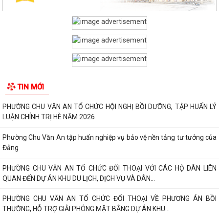
TIN MỚI
PHƯỜNG CHU VĂN AN TỔ CHỨC HỘI NGHỊ BỒI DƯỠNG, TẬP HUẤN LÝ
LUẬN CHÍNH TRỊ HÈ NĂM 2026
Phường Chu Văn An tập huấn nghiệp vụ bảo vệ nền tảng tư tưởng của
Đảng
PHƯỜNG CHU VĂN AN TỔ CHỨC ĐỐI THOẠI VỚI CÁC HỘ DÂN LIÊN
QUAN ĐẾN DỰ ÁN KHU DU LỊCH, DỊCH VỤ VÀ DÂN...
PHƯỜNG CHU VĂN AN TỔ CHỨC ĐỐI THOẠI VỀ PHƯƠNG ÁN BỒI
THƯỜNG, HỖ TRỢ GIẢI PHÓNG MẶT BẰNG DỰ ÁN KHU...