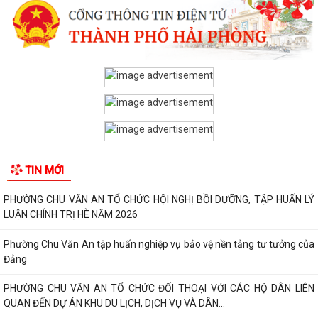
TIN MỚI
PHƯỜNG CHU VĂN AN TỔ CHỨC HỘI NGHỊ BỒI DƯỠNG, TẬP HUẤN LÝ
LUẬN CHÍNH TRỊ HÈ NĂM 2026
Phường Chu Văn An tập huấn nghiệp vụ bảo vệ nền tảng tư tưởng của
Đảng
PHƯỜNG CHU VĂN AN TỔ CHỨC ĐỐI THOẠI VỚI CÁC HỘ DÂN LIÊN
QUAN ĐẾN DỰ ÁN KHU DU LỊCH, DỊCH VỤ VÀ DÂN...