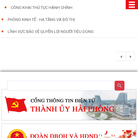
CÔNG KHAI THỦ TỤC HÀNH CHÍNH
PHÒNG KINH TẾ - HẠ TẦNG VÀ ĐÔ THỊ
LĨNH VỰC BẢO VỆ QUYỀN LỢI NGƯỜI TIÊU DÙNG
«
»