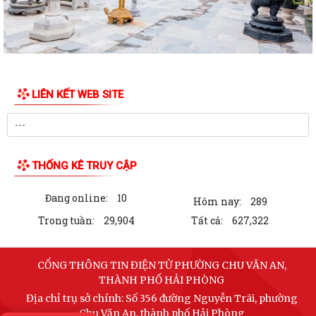
LIÊN KẾT WEB SITE
THỐNG KÊ TRUY CẬP
Đang online:
10
Hôm nay:
289
Trong tuần:
29,904
Tất cả:
627,322
CỔNG THÔNG TIN ĐIỆN TỬ PHƯỜNG CHU VĂN AN,
THÀNH PHỐ HẢI PHÒNG
Địa chỉ trụ sở chính: Số 356 đường Nguyễn Trãi, phường
Chu Văn An, thành phố Hải Phòng