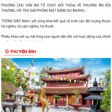
PHƯỜNG CHU VĂN AN TỔ CHỨC ĐỐI THOẠI VỀ PHƯƠNG ÁN BỒI
THƯỜNG, HỖ TRỢ GIẢI PHÓNG MẶT BẰNG DỰ ÁN KHU...
THÔNG BÁO Niêm yết công khai kết quả rà soát các đối tượng thuộc
hộ nghèo, hộ cận nghèo, hộ thoát...
Phiếu khảo sát sự hài lòng của người dân đối với hoạt động của chính
quyền cấp xã và cán bộ, công...
THƯ VIỆN ẢNH