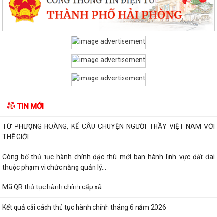
PHƯỜNG CHU VĂN AN TỔ CHỨC ĐỐI THOẠI VỀ PHƯƠNG ÁN BỒI
THƯỜNG, HỖ TRỢ GIẢI PHÓNG MẶT BẰNG DỰ ÁN KHU...
THÔNG BÁO Niêm yết công khai kết quả rà soát các đối tượng thuộc
hộ nghèo, hộ cận nghèo, hộ thoát...
Phiếu khảo sát sự hài lòng của người dân đối với hoạt động của chính
quyền cấp xã và cán bộ, công...
Kế hoạch thực hiện Quy định số 19-QĐ/TW ngày 08/4/2026 của Ban
TIN MỚI
Chấp hành Trung ương về công tác...
TỪ PHƯỢNG HOÀNG, KỂ CÂU CHUYỆN NGƯỜI THẦY VIỆT NAM VỚI
THẾ GIỚI
Công bố thủ tục hành chính đặc thù mới ban hành lĩnh vực đất đai
thuộc phạm vi chức năng quản lý...
Mã QR thủ tục hành chính cấp xã
Kết quả cải cách thủ tục hành chính tháng 6 năm 2026