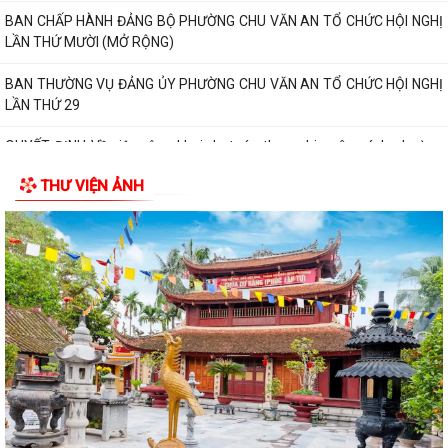
BAN CHẤP HÀNH ĐẢNG BỘ PHƯỜNG CHU VĂN AN TỔ CHỨC HỘI NGHỊ
LẦN THỨ MƯỜI (MỞ RỘNG)
BAN THƯỜNG VỤ ĐẢNG ỦY PHƯỜNG CHU VĂN AN TỔ CHỨC HỘI NGHỊ
LẦN THỨ 29
QUYẾT ĐỊNH Về việc công khai dự toán thu - chi ngân sách phường
Chu Văn An 6 tháng đầu năm 2026
THƯ VIỆN ẢNH
CẢI CÁCH HÀNH CHÍNH GẮN VỚI XÂY DỰNG CHÍNH QUYỀN SỐ – NỀN
TẢNG PHÁT TRIỂN BỀN VỮNG CỦA PHƯỜNG CHU...
CẢI CÁCH HÀNH CHÍNH – ĐỘNG LỰC XÂY DỰNG CHÍNH QUYỀN PHỤC
VỤ TẠI PHƯỜNG CHU VĂN AN
CHUYỂN ĐỔI SỐ – ĐỘNG LỰC THÚC ĐẨY CẢI CÁCH HÀNH CHÍNH TẠI
PHƯỜNG CHU VĂN AN
PHƯỜNG CHU VĂN AN CÔNG BỐ CÁC QUYẾT ĐỊNH SẮP XẾP, KIỆN
TOÀN TỔ CHỨC CHI BỘ, TỔ DÂN PHỐ