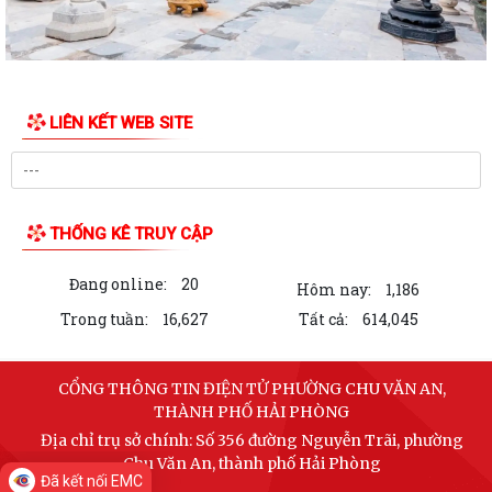
UBND PHƯỜNG CHU VĂN AN TRIỂN KHAI CÔNG TÁC ĐO ĐẠC, LẬP BẢN
ĐỒ ĐỊA CHÍNH VÀ THU GIÁ DỊCH VỤ THU GOM,...
PHƯỜNG CHU VĂN AN PHÁT ĐỘNG TOÀN DÂN LUYỆN TẬP MÔN BƠI,
PHÒNG CHỐNG ĐUỐI NƯỚC VÀ TỔ CHỨC GIẢI BƠI...
LIÊN KẾT WEB SITE
Thông báo Về việc giới thiệu chức danh và chữ ký của Chủ tịch, Phó
Chủ tịch Ủy ban nhân dân phường...
Quyết định Về việc ban hành Quy chế làm việc của Ủy ban nhân dân
THỐNG KÊ TRUY CẬP
phường Chu Văn An nhiệm kỳ 2026 -...
Đang online:
20
Kế hoạch Về phát triển kinh tế - xã hội, quốc phòng - an ninh năm 2026
Hôm nay:
1,186
Trong tuần:
16,627
Tất cả:
614,045
Thông báo Công khai số điện thoại của của đồng chí Bí thư Đảng uỷ,
Phó Bí thư Đảng uỷ; Chủ tịch,...
CỔNG THÔNG TIN ĐIỆN TỬ PHƯỜNG CHU VĂN AN,
Chương trình Làm việc của Ủy ban nhân dân phường Chu Văn An năm
THÀNH PHỐ HẢI PHÒNG
2026
Địa chỉ trụ sở chính: Số 356 đường Nguyễn Trãi, phường
Chu Văn An, thành phố Hải Phòng
Báo cáo Tình hình phát triển kinh tế - xã hội tháng 5 và 5 tháng đầu
Đã kết nối EMC