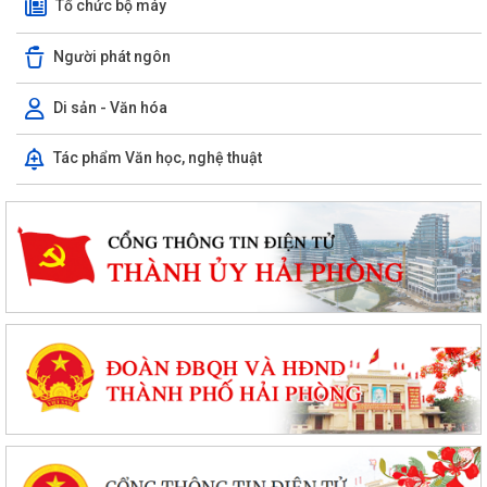
Tổ chức bộ máy
Người phát ngôn
Di sản - Văn hóa
Tác phẩm Văn học, nghệ thuật
PHƯỜNG CHU VĂN AN TỔ CHỨC ĐỐI THOẠI VỚI CÁC HỘ DÂN LIÊN
QUAN ĐẾN DỰ ÁN KHU DU LỊCH, DỊCH VỤ VÀ DÂN...