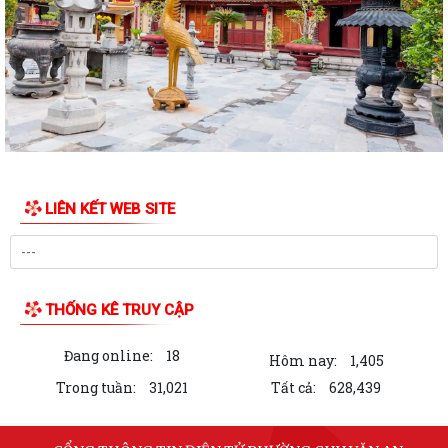
TẢNG PHÁT TRIỂN BỀN VỮNG CỦA PHƯỜNG CHU...
CẢI CÁCH HÀNH CHÍNH – ĐỘNG LỰC XÂY DỰNG CHÍNH QUYỀN PHỤC
VỤ TẠI PHƯỜNG CHU VĂN AN
CHUYỂN ĐỔI SỐ – ĐỘNG LỰC THÚC ĐẨY CẢI CÁCH HÀNH CHÍNH TẠI
PHƯỜNG CHU VĂN AN
PHƯỜNG CHU VĂN AN CÔNG BỐ CÁC QUYẾT ĐỊNH SẮP XẾP, KIỆN
TOÀN TỔ CHỨC CHI BỘ, TỔ DÂN PHỐ
LIÊN KẾT WEB SITE
UBND PHƯỜNG CHU VĂN AN TRIỂN KHAI CÔNG TÁC ĐO ĐẠC, LẬP BẢN
ĐỒ ĐỊA CHÍNH VÀ THU GIÁ DỊCH VỤ THU GOM,...
PHƯỜNG CHU VĂN AN PHÁT ĐỘNG TOÀN DÂN LUYỆN TẬP MÔN BƠI,
THỐNG KÊ TRUY CẬP
PHÒNG CHỐNG ĐUỐI NƯỚC VÀ TỔ CHỨC GIẢI BƠI...
Đang online:
18
Thông báo Về việc giới thiệu chức danh và chữ ký của Chủ tịch, Phó
Hôm nay:
1,405
Chủ tịch Ủy ban nhân dân phường...
Trong tuần:
31,021
Tất cả:
628,439
Quyết định Về việc ban hành Quy chế làm việc của Ủy ban nhân dân
phường Chu Văn An nhiệm kỳ 2026 -...