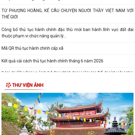
TỪ PHƯỢNG HOÀNG, KỂ CÂU CHUYỆN NGƯỜI THẦY VIỆT NAM VỚI
THẾ GIỚI
Công bố thủ tục hành chính đặc thù mới ban hành lĩnh vực đất đai
thuộc phạm vi chức năng quản lý...
Mã QR thủ tục hành chính cấp xã
Kết quả cải cách thủ tục hành chính tháng 6 năm 2026
BAN CHẤP HÀNH ĐẢNG BỘ PHƯỜNG CHU VĂN AN TỔ CHỨC HỘI NGHỊ
LẦN THỨ MƯỜI (MỞ RỘNG)
THƯ VIỆN ẢNH
BAN THƯỜNG VỤ ĐẢNG ỦY PHƯỜNG CHU VĂN AN TỔ CHỨC HỘI NGHỊ
LẦN THỨ 29
QUYẾT ĐỊNH Về việc công khai dự toán thu - chi ngân sách phường
Chu Văn An 6 tháng đầu năm 2026
CẢI CÁCH HÀNH CHÍNH GẮN VỚI XÂY DỰNG CHÍNH QUYỀN SỐ – NỀN