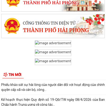
PHƯỜNG CHU VĂN AN TỔ CHỨC HỘI NGHỊ BỒI DƯỠNG, TẬP HUẤN LÝ
LUẬN CHÍNH TRỊ HÈ NĂM 2026
Phường Chu Văn An tập huấn nghiệp vụ bảo vệ nền tảng tư tưởng của
Đảng
PHƯỜNG CHU VĂN AN TỔ CHỨC ĐỐI THOẠI VỚI CÁC HỘ DÂN LIÊN
QUAN ĐẾN DỰ ÁN KHU DU LỊCH, DỊCH VỤ VÀ DÂN...
PHƯỜNG CHU VĂN AN TỔ CHỨC ĐỐI THOẠI VỀ PHƯƠNG ÁN BỒI
THƯỜNG, HỖ TRỢ GIẢI PHÓNG MẶT BẰNG DỰ ÁN KHU...
THÔNG BÁO Niêm yết công khai kết quả rà soát các đối tượng thuộc
TIN MỚI
hộ nghèo, hộ cận nghèo, hộ thoát...
Phiếu khảo sát sự hài lòng của người dân đối với hoạt động của chính
quyền cấp xã và cán bộ, công...
Kế hoạch thực hiện Quy định số 19-QĐ/TW ngày 08/4/2026 của Ban
Chấp hành Trung ương về công tác...