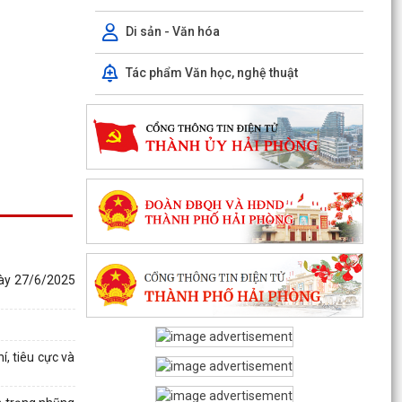
Di sản - Văn hóa
Tác phẩm Văn học, nghệ thuật
PHƯỜNG CHU VĂN AN TỔ CHỨC HỘI NGHỊ BỒI
DƯỠNG, TẬP HUẤN LÝ LUẬN CHÍNH TRỊ HÈ NĂM
2026
Phường Chu Văn An tập huấn nghiệp vụ bảo vệ
nền tảng tư tưởng của Đảng
PHƯỜNG CHU VĂN AN TỔ CHỨC ĐỐI THOẠI VỚI
CÁC HỘ DÂN LIÊN QUAN ĐẾN DỰ ÁN KHU DU
gày 27/6/2025
LỊCH, DỊCH VỤ VÀ DÂN...
PHƯỜNG CHU VĂN AN TỔ CHỨC ĐỐI THOẠI VỀ
PHƯƠNG ÁN BỒI THƯỜNG, HỖ TRỢ GIẢI PHÓNG
í, tiêu cực và
MẶT BẰNG DỰ ÁN KHU...
THÔNG BÁO Niêm yết công khai kết quả rà soát