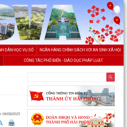
NH DÂN HỌC VỤ SỐ
NGÂN HÀNG CHÍNH SÁCH VỚI AN SINH XÃ HỘI
CÔNG TÁC PHỔ BIẾN - GIÁO DỤC PHÁP LUẬT
06/08/2025