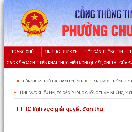
TRANG CHỦ
TIN TỨC - SỰ KIỆN
TIẾP CẬN THÔNG TIN
T
CÁC KẾ HOẠCH TRIỂN KHAI THỰC HIỆN NGHỊ QUYẾT, CHỈ THỊ, CỦA 
CÔNG KHAI THỦ TỤC HÀNH CHÍNH
DANH MỤC THÔNG TIN 
LĨNH VỰC KHIẾU NẠI, TỐ CÁO, PHÒNG CHỐNG THAM NHŨNG, XỬ 
TTHC lĩnh vực giải quyết đơn thư