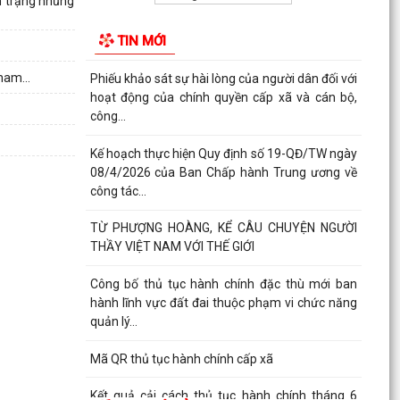
h trạng nhũng
các đối tượng thuộc hộ nghèo, hộ cận nghèo, hộ
thoát...
TIN MỚI
Phiếu khảo sát sự hài lòng của người dân đối với
ham...
hoạt động của chính quyền cấp xã và cán bộ,
công...
Kế hoạch thực hiện Quy định số 19-QĐ/TW ngày
08/4/2026 của Ban Chấp hành Trung ương về
công tác...
TỪ PHƯỢNG HOÀNG, KỂ CÂU CHUYỆN NGƯỜI
THẦY VIỆT NAM VỚI THẾ GIỚI
Công bố thủ tục hành chính đặc thù mới ban
hành lĩnh vực đất đai thuộc phạm vi chức năng
quản lý...
Mã QR thủ tục hành chính cấp xã
Kết quả cải cách thủ tục hành chính tháng 6