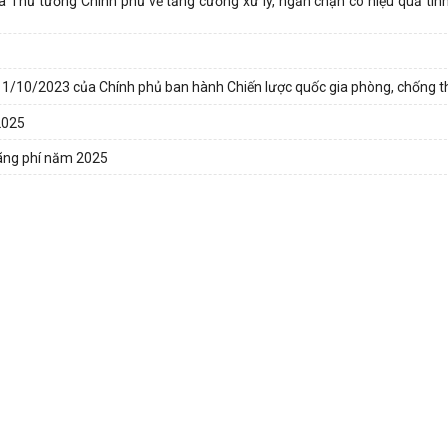
a Thủ tướng Chính phủ về tăng cường xử lý, ngăn chặn có hiệu quả tìn
 11/10/2023 của Chính phủ ban hành Chiến lược quốc gia phòng, chống t
2025
 lãng phí năm 2025