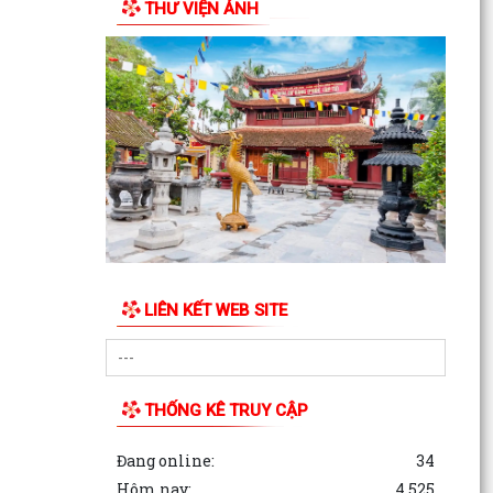
THƯ VIỆN ẢNH
năm 2026
BAN CHẤP HÀNH ĐẢNG BỘ PHƯỜNG CHU VĂN
AN TỔ CHỨC HỘI NGHỊ LẦN THỨ MƯỜI (MỞ
RỘNG)
BAN THƯỜNG VỤ ĐẢNG ỦY PHƯỜNG CHU VĂN
AN TỔ CHỨC HỘI NGHỊ LẦN THỨ 29
QUYẾT ĐỊNH Về việc công khai dự toán thu - chi
ngân sách phường Chu Văn An 6 tháng đầu
năm 2026
LIÊN KẾT WEB SITE
CẢI CÁCH HÀNH CHÍNH GẮN VỚI XÂY DỰNG
CHÍNH QUYỀN SỐ – NỀN TẢNG PHÁT TRIỂN BỀN
VỮNG CỦA PHƯỜNG CHU...
CẢI CÁCH HÀNH CHÍNH – ĐỘNG LỰC XÂY DỰNG
THỐNG KÊ TRUY CẬP
CHÍNH QUYỀN PHỤC VỤ TẠI PHƯỜNG CHU VĂN
AN
Đang online:
34
Hôm nay:
4,525