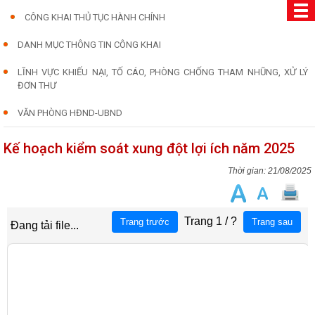
CÔNG KHAI THỦ TỤC HÀNH CHÍNH
DANH MỤC THÔNG TIN CÔNG KHAI
LĨNH VỰC KHIẾU NẠI, TỐ CÁO, PHÒNG CHỐNG THAM NHŨNG, XỬ LÝ
ĐƠN THƯ
VĂN PHÒNG HĐND-UBND
Kế hoạch kiểm soát xung đột lợi ích năm 2025
21/08/2025