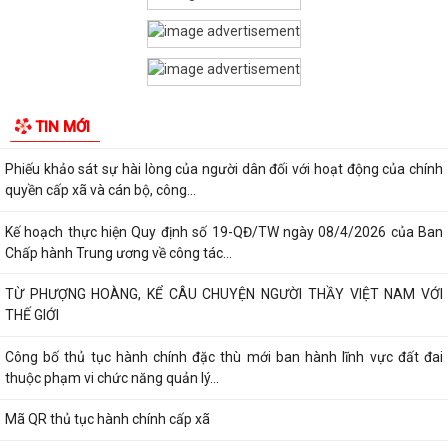
QUAN ĐẾN DỰ ÁN KHU DU LỊCH, DỊCH VỤ VÀ DÂN...
PHƯỜNG CHU VĂN AN TỔ CHỨC ĐỐI THOẠI VỀ PHƯƠNG ÁN BỒI
THƯỜNG, HỖ TRỢ GIẢI PHÓNG MẶT BẰNG DỰ ÁN KHU...
THÔNG BÁO Niêm yết công khai kết quả rà soát các đối tượng thuộc
TIN MỚI
hộ nghèo, hộ cận nghèo, hộ thoát...
Phiếu khảo sát sự hài lòng của người dân đối với hoạt động của chính
quyền cấp xã và cán bộ, công...
Kế hoạch thực hiện Quy định số 19-QĐ/TW ngày 08/4/2026 của Ban
Chấp hành Trung ương về công tác...
TỪ PHƯỢNG HOÀNG, KỂ CÂU CHUYỆN NGƯỜI THẦY VIỆT NAM VỚI
THẾ GIỚI
Công bố thủ tục hành chính đặc thù mới ban hành lĩnh vực đất đai
thuộc phạm vi chức năng quản lý...
Mã QR thủ tục hành chính cấp xã