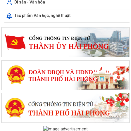
Di sản - Văn hóa
Tác phẩm Văn học, nghệ thuật
PHƯỜNG CHU VĂN AN TỔ CHỨC HỘI NGHỊ BỒI DƯỠNG, TẬP HUẤN LÝ
LUẬN CHÍNH TRỊ HÈ NĂM 2026
Phường Chu Văn An tập huấn nghiệp vụ bảo vệ nền tảng tư tưởng của
Đảng
PHƯỜNG CHU VĂN AN TỔ CHỨC ĐỐI THOẠI VỚI CÁC HỘ DÂN LIÊN