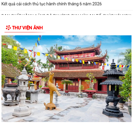
Kết quả cải cách thủ tục hành chính tháng 6 năm 2026
BAN CHẤP HÀNH ĐẢNG BỘ PHƯỜNG CHU VĂN AN TỔ CHỨC HỘI NGHỊ
LẦN THỨ MƯỜI (MỞ RỘNG)
THƯ VIỆN ẢNH
BAN THƯỜNG VỤ ĐẢNG ỦY PHƯỜNG CHU VĂN AN TỔ CHỨC HỘI NGHỊ
LẦN THỨ 29
QUYẾT ĐỊNH Về việc công khai dự toán thu - chi ngân sách phường
Chu Văn An 6 tháng đầu năm 2026
CẢI CÁCH HÀNH CHÍNH GẮN VỚI XÂY DỰNG CHÍNH QUYỀN SỐ – NỀN
TẢNG PHÁT TRIỂN BỀN VỮNG CỦA PHƯỜNG CHU...
CẢI CÁCH HÀNH CHÍNH – ĐỘNG LỰC XÂY DỰNG CHÍNH QUYỀN PHỤC
VỤ TẠI PHƯỜNG CHU VĂN AN
CHUYỂN ĐỔI SỐ – ĐỘNG LỰC THÚC ĐẨY CẢI CÁCH HÀNH CHÍNH TẠI
PHƯỜNG CHU VĂN AN
PHƯỜNG CHU VĂN AN CÔNG BỐ CÁC QUYẾT ĐỊNH SẮP XẾP, KIỆN