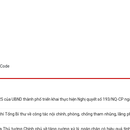
5 của UBND thành phố triển khai thực hiện Nghị quyết số 193/NQ-CP n
chí Tổng Bí thư về công tác nội chính, phòng, chống tham nhũng, lãng ph
a Thủ tướng Chính phủ về tăng cường xử lý, ngăn chặn có hiệu quả tìn