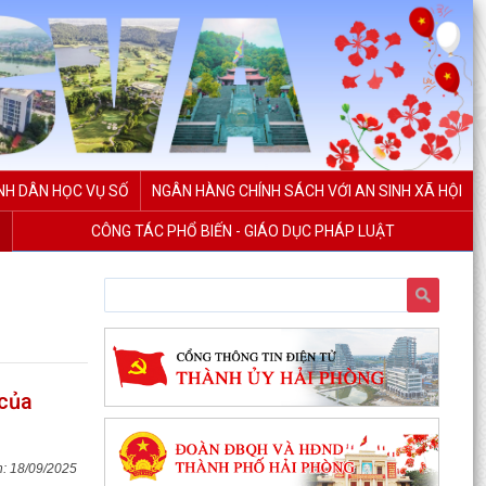
NH DÂN HỌC VỤ SỐ
NGÂN HÀNG CHÍNH SÁCH VỚI AN SINH XÃ HỘI
CÔNG TÁC PHỔ BIẾN - GIÁO DỤC PHÁP LUẬT
 của
18/09/2025