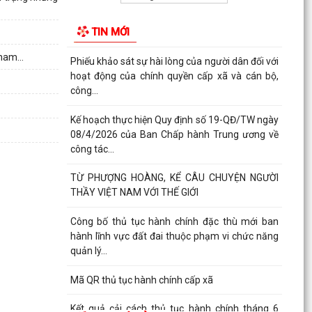
thoát...
TIN MỚI
Phiếu khảo sát sự hài lòng của người dân đối với
hoạt động của chính quyền cấp xã và cán bộ,
ham...
công...
Kế hoạch thực hiện Quy định số 19-QĐ/TW ngày
08/4/2026 của Ban Chấp hành Trung ương về
công tác...
TỪ PHƯỢNG HOÀNG, KỂ CÂU CHUYỆN NGƯỜI
THẦY VIỆT NAM VỚI THẾ GIỚI
Công bố thủ tục hành chính đặc thù mới ban
hành lĩnh vực đất đai thuộc phạm vi chức năng
quản lý...
Mã QR thủ tục hành chính cấp xã
Kết quả cải cách thủ tục hành chính tháng 6
năm 2026