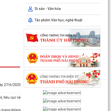
Di sản - Văn hóa
Tác phẩm Văn học, nghệ thuật
PHƯỜNG CHU VĂN AN TỔ CHỨC HỘI NGHỊ BỒI
DƯỠNG, TẬP HUẤN LÝ LUẬN CHÍNH TRỊ HÈ NĂM
2026
Phường Chu Văn An tập huấn nghiệp vụ bảo vệ
nền tảng tư tưởng của Đảng
PHƯỜNG CHU VĂN AN TỔ CHỨC ĐỐI THOẠI VỚI
CÁC HỘ DÂN LIÊN QUAN ĐẾN DỰ ÁN KHU DU
LỊCH, DỊCH VỤ VÀ DÂN...
PHƯỜNG CHU VĂN AN TỔ CHỨC ĐỐI THOẠI VỀ
gày 27/6/2025
PHƯƠNG ÁN BỒI THƯỜNG, HỖ TRỢ GIẢI PHÓNG
MẶT BẰNG DỰ ÁN KHU...
í, tiêu cực và
THÔNG BÁO Niêm yết công khai kết quả rà soát
các đối tượng thuộc hộ nghèo, hộ cận nghèo, hộ
h trạng nhũng