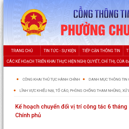
TRANG CHỦ
TIN TỨC - SỰ KIỆN
TIẾP CẬN THÔNG TIN
T
CÁC KẾ HOẠCH TRIỂN KHAI THỰC HIỆN NGHỊ QUYẾT, CHỈ THỊ, CỦA 
CÔNG KHAI THỦ TỤC HÀNH CHÍNH
DANH MỤC THÔNG TIN 
LĨNH VỰC KHIẾU NẠI, TỐ CÁO, PHÒNG CHỐNG THAM NHŨNG, XỬ 
Kế hoạch chuyển đổi vị trí công tác 6 thán
Chính phủ