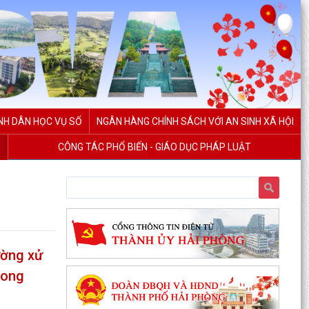
NH DÂN HỌC VỤ SỐ
NGÂN HÀNG CHÍNH SÁCH VỚI AN SINH XÃ HỘI
CÔNG TÁC PHỔ BIẾN - GIÁO DỤC PHÁP LUẬT
ường xử
rong