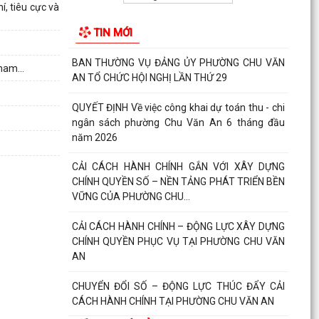
BAN CHẤP HÀNH ĐẢNG BỘ PHƯỜNG CHU VĂN
í, tiêu cực và
AN TỔ CHỨC HỘI NGHỊ LẦN THỨ MƯỜI (MỞ
TIN MỚI
RỘNG)
BAN THƯỜNG VỤ ĐẢNG ỦY PHƯỜNG CHU VĂN
ham...
AN TỔ CHỨC HỘI NGHỊ LẦN THỨ 29
QUYẾT ĐỊNH Về việc công khai dự toán thu - chi
ngân sách phường Chu Văn An 6 tháng đầu
năm 2026
CẢI CÁCH HÀNH CHÍNH GẮN VỚI XÂY DỰNG
CHÍNH QUYỀN SỐ – NỀN TẢNG PHÁT TRIỂN BỀN
VỮNG CỦA PHƯỜNG CHU...
CẢI CÁCH HÀNH CHÍNH – ĐỘNG LỰC XÂY DỰNG
CHÍNH QUYỀN PHỤC VỤ TẠI PHƯỜNG CHU VĂN
AN
CHUYỂN ĐỔI SỐ – ĐỘNG LỰC THÚC ĐẨY CẢI
CÁCH HÀNH CHÍNH TẠI PHƯỜNG CHU VĂN AN