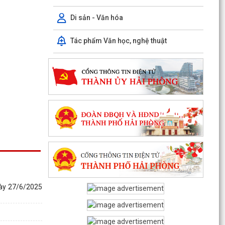
Di sản - Văn hóa
Phiếu khảo sát sự hài lòng của người dân đối với
hoạt động của chính quyền cấp xã và cán bộ,
công...
Tác phẩm Văn học, nghệ thuật
Kế hoạch thực hiện Quy định số 19-QĐ/TW ngày
08/4/2026 của Ban Chấp hành Trung ương về
công tác...
TỪ PHƯỢNG HOÀNG, KỂ CÂU CHUYỆN NGƯỜI
THẦY VIỆT NAM VỚI THẾ GIỚI
Công bố thủ tục hành chính đặc thù mới ban
hành lĩnh vực đất đai thuộc phạm vi chức năng
quản lý...
Mã QR thủ tục hành chính cấp xã
gày 27/6/2025
Kết quả cải cách thủ tục hành chính tháng 6
năm 2026