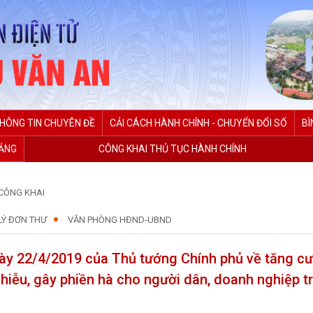
HÔNG TIN CHUYÊN ĐỀ
CẢI CÁCH HÀNH CHÍNH - CHUYỂN ĐỔI SỐ
BÌ
ĐẢNG
CÔNG KHAI THỦ TỤC HÀNH CHÍNH
CÔNG KHAI
LÝ ĐƠN THƯ
VĂN PHÒNG HĐND-UBND
gày 22/4/2019 của Thủ tướng Chính phủ về tăng c
nhiễu, gây phiền hà cho người dân, doanh nghiệp t