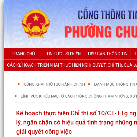
TRANG CHỦ
TIN TỨC - SỰ KIỆN
TIẾP CẬN THÔNG TIN
T
CÁC KẾ HOẠCH TRIỂN KHAI THỰC HIỆN NGHỊ QUYẾT, CHỈ THỊ, CỦA 
CÔNG KHAI THỦ TỤC HÀNH CHÍNH
DANH MỤC THÔNG TIN 
LĨNH VỰC KHIẾU NẠI, TỐ CÁO, PHÒNG CHỐNG THAM NHŨNG, XỬ 
Kế hoạch thực hiện Chỉ thị số 10/CT-TTg n
lý, ngăn chặn có hiệu quả tình trạng nhũng 
giải quyết công việc