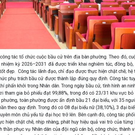
công tác tổ chức cuộc bầu cử trên địa bàn phường. Theo đó, cu
 nhiệm kỳ 2026–2031 đã được triển khai nghiêm túc, đồng bộ,
 tốt đẹp. Công tác lãnh đạo, chỉ đạo được thực hiện chặt chẽ; hệ
hức phụ trách bầu cử được thành lập đúng quy định. Công tác tu
í phấn khởi trong Nhân dân. Trong ngày bầu cử, tình hình an ninh 
 tri tham gia bỏ phiếu đạt 99,88%, trong đó có 23/31 khu vực bỏ
 phường, toàn phường được ấn định bầu 21 đại biểu, với 35 ngườ
ần theo quy định. Trong đó có 08 đại biểu nữ (38,10%), 3 đại biể
chuyên môn chủ yếu từ đại học trở lên. Bên cạnh đó, công tác phố
 hiện chặt chẽ, nhịp nhàng, phát huy hiệu quả vai trò của từng
inh thần phục vụ Nhân dân của đội ngũ cán bộ, công chức, thành v