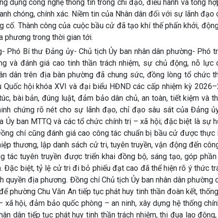
ng dụng công nghệ thông tin trong chỉ đạo, điều hành và tổng h
anh chóng, chính xác. Niềm tin của Nhân dân đối với sự lãnh đạo
ng cố. Thành công của cuộc bầu cử đã tạo khí thế phấn khởi, độn
a phương trong thời gian tới.
 Phó Bí thư Đảng ủy- Chủ tịch Ủy ban nhân dân phường- Phó t
g và đánh giá cao tinh thần trách nhiệm, sự chủ động, nỗ lực 
 Nhân dân trên địa bàn phường đã chung sức, đồng lòng tổ chức 
ểu Quốc hội khóa XVI và đại biểu HĐND các cấp nhiệm kỳ 2026–
c, bài bản, đúng luật, đảm bảo dân chủ, an toàn, tiết kiệm và t
minh chứng rõ nét cho sự lãnh đạo, chỉ đạo sâu sát của Đảng ủy
ủa Ủy ban MTTQ và các tổ chức chính trị – xã hội; đặc biệt là sự
. Đồng chí cũng đánh giá cao công tác chuẩn bị bầu cử được thực
hiệp thương, lập danh sách cử tri, tuyên truyền, vận động đến cô
ng tác tuyên truyền được triển khai đồng bộ, sáng tạo, góp phầ
Đặc biệt, tỷ lệ cử tri đi bỏ phiếu đạt cao đã thể hiện rõ ý thức t
ính quyền địa phương. Đồng chí Chủ tịch Ủy ban nhân dân phường
để phường Chu Văn An tiếp tục phát huy tinh thần đoàn kết, thống
ế – xã hội, đảm bảo quốc phòng – an ninh, xây dựng hệ thống chín
n dân tiếp tục phát huy tinh thần trách nhiệm, thi đua lao động,