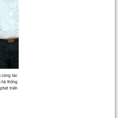
PHÁT HUY VAI TRÒ CHI BỘ, TẠO ĐỒNG THUẬN
XÃ HỘI TRONG QUÁ TRÌNH SẮP XẾP, TỔ CHỨC
LẠI THÔN, TỔ DÂN...
BAN THƯỜNG VỤ ĐẢNG ỦY PHƯỜNG CHU VĂN
AN TỔ CHỨC HỘI NGHỊ LẦN THỨ 25
HẢI PHÒNG TRIỂN KHAI KẾ HOẠCH KIỂM TRA
CÔNG TÁC CẢI CÁCH HÀNH CHÍNH NHÀ NƯỚC
NĂM 2026
Báo cáo công tác kiểm soát thủ tục hành chính,
triển khai cơ chế một cửa, một cửa liên thông
và...
 công tác
n hệ thống
BÁO CÁO Báo cáo công tác kiểm soát thủ tục
phát triển
hành chính, triển khai cơ chế một cửa, một cửa
liên...
PHƯỜNG CHU VĂN AN TỔ CHỨC LẤY Ý KIẾN
NHÂN DÂN VỀ ĐỀ ÁN SẮP XẾP, TỔ CHỨC LẠI