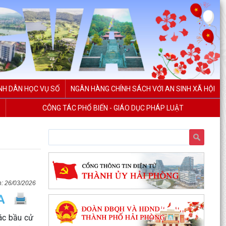
NH DÂN HỌC VỤ SỐ
NGÂN HÀNG CHÍNH SÁCH VỚI AN SINH XÃ HỘI
CÔNG TÁC PHỔ BIẾN - GIÁO DỤC PHÁP LUẬT
26/03/2026
ác bầu cử