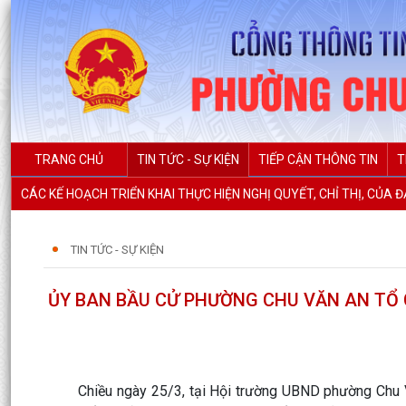
TRANG CHỦ
TIN TỨC - SỰ KIỆN
TIẾP CẬN THÔNG TIN
T
CÁC KẾ HOẠCH TRIỂN KHAI THỰC HIỆN NGHỊ QUYẾT, CHỈ THỊ, CỦA 
TIN TỨC - SỰ KIỆN
ỦY BAN BẦU CỬ PHƯỜNG CHU VĂN AN TỔ 
Chiều ngày 25/3, tại Hội trường UBND phường Chu Vă