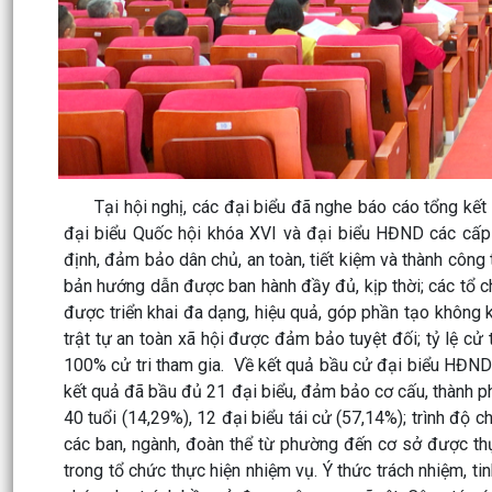
Tại hội nghị, các đại biểu đã nghe báo cáo tổng kết 
đại biểu Quốc hội khóa XVI và đại biểu HĐND các cấp
định, đảm bảo dân chủ, an toàn, tiết kiệm và thành công
bản hướng dẫn được ban hành đầy đủ, kịp thời; các tổ c
được triển khai đa dạng, hiệu quả, góp phần tạo không kh
trật tự an toàn xã hội được đảm bảo tuyệt đối; tỷ lệ cử
100% cử tri tham gia. Về kết quả bầu cử đại biểu HĐND
kết quả đã bầu đủ 21 đại biểu, đảm bảo cơ cấu, thành ph
40 tuổi (14,29%), 12 đại biểu tái cử (57,14%); trình độ 
các ban, ngành, đoàn thể từ phường đến cơ sở được thực
trong tổ chức thực hiện nhiệm vụ. Ý thức trách nhiệm, t