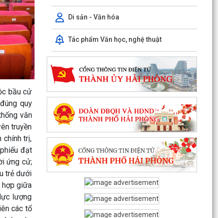
PHƯỜNG CHU VĂN AN TỔ CHỨC ĐỐI THOẠI VỀ
Di sản - Văn hóa
PHƯƠNG ÁN BỒI THƯỜNG, HỖ TRỢ GIẢI PHÓNG
MẶT BẰNG DỰ ÁN KHU...
Tác phẩm Văn học, nghệ thuật
THÔNG BÁO Niêm yết công khai kết quả rà soát
các đối tượng thuộc hộ nghèo, hộ cận nghèo, hộ
thoát...
Phiếu khảo sát sự hài lòng của người dân đối với
ộc bầu cử
hoạt động của chính quyền cấp xã và cán bộ,
 đúng quy
công...
 thống văn
yên truyền
Kế hoạch thực hiện Quy định số 19-QĐ/TW ngày
chính trị,
08/4/2026 của Ban Chấp hành Trung ương về
công tác...
 phiếu đạt
i ứng cử;
TỪ PHƯỢNG HOÀNG, KỂ CÂU CHUYỆN NGƯỜI
u trẻ dưới
THẦY VIỆT NAM VỚI THẾ GIỚI
i hợp giữa
 lực lượng
Công bố thủ tục hành chính đặc thù mới ban
iên các tổ
hành lĩnh vực đất đai thuộc phạm vi chức năng