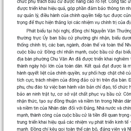
chức phụ trách bầu cử được nâng cao rõ rệt. Công tác ứ
được triển khai hiệu quả, góp phần đảm bảo thông tin nh
sự quản lý, điều hành của chính quyền tiếp tục được củ
trọng để thực hiện thắng lợi các nhiệm vụ chính trị của đị
Phát biểu tại hội nghị, đồng chí Nguyễn Văn Thưởng-
thường trực Ủy ban bầu cử phường ghi nhận, biểu dươn
thống chính trị, các ban, ngành, đoàn thể và toàn thể
cuộc bầu cử. Đồng chí nhấn mạnh, cuộc bầu cử đại bi
địa bàn phường Chu Văn An đã được triển khai nghiêm tú
thành ngày hội lớn của toàn dân. Kết quả đạt được là 
hành quyết liệt của chính quyền; sự phối hợp chặt chẽ c
tích cực, trách nhiệm của đông đảo cử tri trên địa bàn
phu, chu đáo từ việc ban hành văn bản chỉ đạo, tổ chức 
bảo an ninh trật tự, cơ sở vật chất phục vụ bầu cử. Cô
nhận thức, tạo sự đồng thuận và niềm tin trong Nhân dân. 
và niềm tin của Nhân dân đối với Đảng, Nhà nước và ch
mạnh, thành công của cuộc bầu cử là tiền đề quan trọng 
trung triển khai hiệu quả các nhiệm vụ phát triển kinh t
mạnh. Đồng chí kêu gọi toàn thể cán bộ, đảng viên và Nhâ