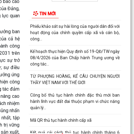
ợp báo cáo
quản lý...
 của Đảng,
TIN MỚI
Mã QR thủ tục hành chính cấp xã
g lực quan
Kết quả cải cách thủ tục hành chính tháng 6
rưởng ban
năm 2026
của cả hệ
BAN CHẤP HÀNH ĐẢNG BỘ PHƯỜNG CHU VĂN
thành công
AN TỔ CHỨC HỘI NGHỊ LẦN THỨ MƯỜI (MỞ
2031 trên
RỘNG)
hực sự trở
; sự điều
BAN THƯỜNG VỤ ĐẢNG ỦY PHƯỜNG CHU VĂN
 hưởng ứng
AN TỔ CHỨC HỘI NGHỊ LẦN THỨ 29
 hiện công
ng tác đảm
QUYẾT ĐỊNH Về việc công khai dự toán thu - chi
ngân sách phường Chu Văn An 6 tháng đầu
n nâng cao
năm 2026
rách nhiệm
 cũng nhấn
CẢI CÁCH HÀNH CHÍNH GẮN VỚI XÂY DỰNG
 nhất, tập
CHÍNH QUYỀN SỐ – NỀN TẢNG PHÁT TRIỂN BỀN
h trị vững
VỮNG CỦA PHƯỜNG CHU...
 sản xuất,