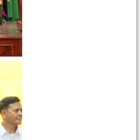
trọng tâm...
Báo cáo Tình hình phát triển kinh tế - xã hội
tháng 3 và quý I, một số nhiệm vụ trọng tâm
quý II và...
Báo cáo Tình hình phát triển kinh tế - xã hội 6
tháng đầu năm, nhiệm vụ trọng tâm 6 tháng
cuối năm...
Kế hoạch Tổ chức các hoạt động Tết Nguyên
đán Bính Ngọ năm 2026
Báo cáo Tình hình thực hiện nhiệm vụ phát triển
kinh tế - xã hội tháng 02; Phương hướng, nhiệm
vụ...
Báo cáo Tình hình thực hiện nhiệm vụ phát triển
kinh tế - xã hội tháng 01; Phương hướng, nhiệm
vụ...