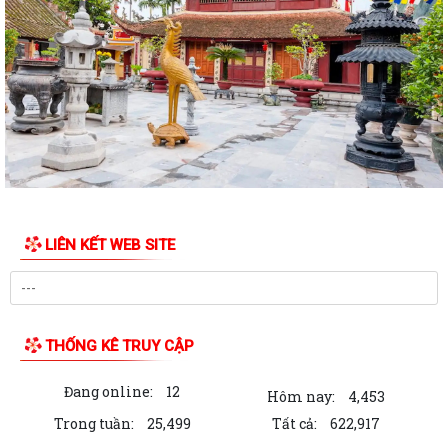
PHƯỜNG CHU VĂN AN PHÁT ĐỘNG TOÀN DÂN LUYỆN TẬP MÔN BƠI,
PHÒNG CHỐNG ĐUỐI NƯỚC VÀ TỔ CHỨC GIẢI BƠI...
Thông báo Về việc giới thiệu chức danh và chữ ký của Chủ tịch, Phó
Chủ tịch Ủy ban nhân dân phường...
Quyết định Về việc ban hành Quy chế làm việc của Ủy ban nhân dân
phường Chu Văn An nhiệm kỳ 2026 -...
Kế hoạch Về phát triển kinh tế - xã hội, quốc phòng - an ninh năm 2026
LIÊN KẾT WEB SITE
Thông báo Công khai số điện thoại của của đồng chí Bí thư Đảng uỷ,
Phó Bí thư Đảng uỷ; Chủ tịch,...
Chương trình Làm việc của Ủy ban nhân dân phường Chu Văn An năm
THỐNG KÊ TRUY CẬP
2026
Đang online:
12
Báo cáo Tình hình phát triển kinh tế - xã hội tháng 5 và 5 tháng đầu
Hôm nay:
4,453
năm, một số nhiệm vụ trọng tâm...
Trong tuần:
25,499
Tất cả:
622,917