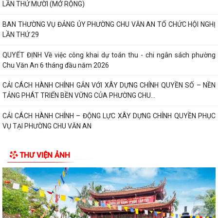
LẦN THỨ MƯỜI (MỞ RỘNG)
BAN THƯỜNG VỤ ĐẢNG ỦY PHƯỜNG CHU VĂN AN TỔ CHỨC HỘI NGHỊ
LẦN THỨ 29
QUYẾT ĐỊNH Về việc công khai dự toán thu - chi ngân sách phường
Chu Văn An 6 tháng đầu năm 2026
CẢI CÁCH HÀNH CHÍNH GẮN VỚI XÂY DỰNG CHÍNH QUYỀN SỐ – NỀN
TẢNG PHÁT TRIỂN BỀN VỮNG CỦA PHƯỜNG CHU...
CẢI CÁCH HÀNH CHÍNH – ĐỘNG LỰC XÂY DỰNG CHÍNH QUYỀN PHỤC
VỤ TẠI PHƯỜNG CHU VĂN AN
CHUYỂN ĐỔI SỐ – ĐỘNG LỰC THÚC ĐẨY CẢI CÁCH HÀNH CHÍNH TẠI
THƯ VIỆN ẢNH
PHƯỜNG CHU VĂN AN
PHƯỜNG CHU VĂN AN CÔNG BỐ CÁC QUYẾT ĐỊNH SẮP XẾP, KIỆN
TOÀN TỔ CHỨC CHI BỘ, TỔ DÂN PHỐ
UBND PHƯỜNG CHU VĂN AN TRIỂN KHAI CÔNG TÁC ĐO ĐẠC, LẬP BẢN
ĐỒ ĐỊA CHÍNH VÀ THU GIÁ DỊCH VỤ THU GOM,...