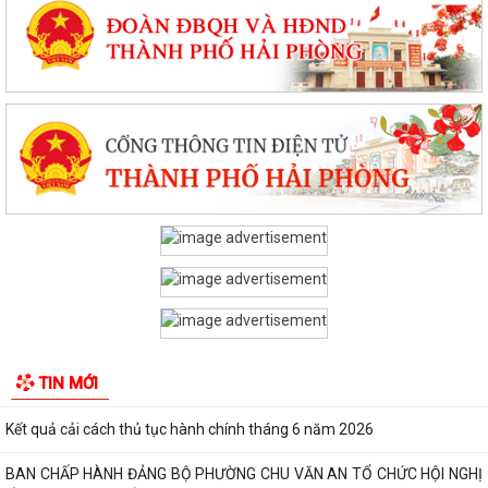
THÔNG BÁO Niêm yết công khai kết quả rà soát các đối tượng thuộc
hộ nghèo, hộ cận nghèo, hộ thoát...
Phiếu khảo sát sự hài lòng của người dân đối với hoạt động của chính
quyền cấp xã và cán bộ, công...
Kế hoạch thực hiện Quy định số 19-QĐ/TW ngày 08/4/2026 của Ban
Chấp hành Trung ương về công tác...
TỪ PHƯỢNG HOÀNG, KỂ CÂU CHUYỆN NGƯỜI THẦY VIỆT NAM VỚI
THẾ GIỚI
Công bố thủ tục hành chính đặc thù mới ban hành lĩnh vực đất đai
thuộc phạm vi chức năng quản lý...
TIN MỚI
Mã QR thủ tục hành chính cấp xã
Kết quả cải cách thủ tục hành chính tháng 6 năm 2026
BAN CHẤP HÀNH ĐẢNG BỘ PHƯỜNG CHU VĂN AN TỔ CHỨC HỘI NGHỊ