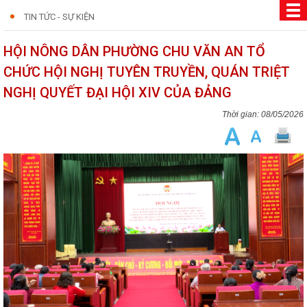
TIN TỨC - SỰ KIỆN
HỘI NÔNG DÂN PHƯỜNG CHU VĂN AN TỔ
CHỨC HỘI NGHỊ TUYÊN TRUYỀN, QUÁN TRIỆT
NGHỊ QUYẾT ĐẠI HỘI XIV CỦA ĐẢNG
08/05/2026