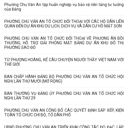
Phường Chu Văn An tập huấn nghiệp vụ bảo vệ nền tảng tư tưởng
của Đảng
PHƯỜNG CHU VĂN AN TỔ CHỨC ĐỐI THOẠI VỚI CÁC HỘ DÂN LIÊN
QUAN ĐẾN DỰ ÁN KHU DU LỊCH, DỊCH VỤ VÀ DÂN CƯ HỒ MẬT SƠN
PHƯỜNG CHU VĂN AN TỔ CHỨC ĐỐI THOẠI VỀ PHƯƠNG ÁN BỒI
THƯỜNG, HỖ TRỢ GIẢI PHÓNG MẶT BẰNG DỰ ÁN KHU ĐÔ THỊ
PHƯỜNG SAO ĐỎ
TỪ PHƯỢNG HOÀNG, KỂ CÂU CHUYỆN NGƯỜI THẦY VIỆT NAM VỚI
THẾ GIỚI
BAN CHẤP HÀNH ĐẢNG BỘ PHƯỜNG CHU VĂN AN TỔ CHỨC HỘI
NGHỊ LẦN THỨ MƯỜI (MỞ RỘNG)
BAN THƯỜNG VỤ ĐẢNG ỦY PHƯỜNG CHU VĂN AN TỔ CHỨC HỘI
NGHỊ LẦN THỨ 29
PHƯỜNG CHU VĂN AN CÔNG BỐ CÁC QUYẾT ĐỊNH SẮP XẾP, KIỆN
TOÀN TỔ CHỨC CHI BỘ, TỔ DÂN PHỐ
UBND PHƯỜNG CHU VĂN AN TRIỂN KHAI CÔNG TÁC ĐO ĐẠC, LẬP