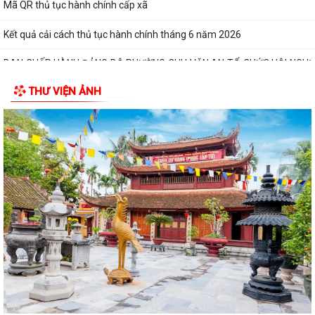
Mã QR thủ tục hành chính cấp xã
Kết quả cải cách thủ tục hành chính tháng 6 năm 2026
BAN CHẤP HÀNH ĐẢNG BỘ PHƯỜNG CHU VĂN AN TỔ CHỨC HỘI NGHỊ
LẦN THỨ MƯỜI (MỞ RỘNG)
THƯ VIỆN ẢNH
BAN THƯỜNG VỤ ĐẢNG ỦY PHƯỜNG CHU VĂN AN TỔ CHỨC HỘI NGHỊ
LẦN THỨ 29
QUYẾT ĐỊNH Về việc công khai dự toán thu - chi ngân sách phường
Chu Văn An 6 tháng đầu năm 2026
CẢI CÁCH HÀNH CHÍNH GẮN VỚI XÂY DỰNG CHÍNH QUYỀN SỐ – NỀN
TẢNG PHÁT TRIỂN BỀN VỮNG CỦA PHƯỜNG CHU...
CẢI CÁCH HÀNH CHÍNH – ĐỘNG LỰC XÂY DỰNG CHÍNH QUYỀN PHỤC
VỤ TẠI PHƯỜNG CHU VĂN AN
CHUYỂN ĐỔI SỐ – ĐỘNG LỰC THÚC ĐẨY CẢI CÁCH HÀNH CHÍNH TẠI
PHƯỜNG CHU VĂN AN