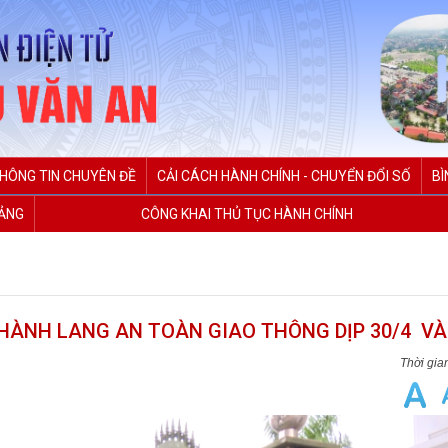
HÔNG TIN CHUYÊN ĐỀ
CẢI CÁCH HÀNH CHÍNH - CHUYỂN ĐỔI SỐ
BÌ
ĐẢNG
CÔNG KHAI THỦ TỤC HÀNH CHÍNH
HÀNH LANG AN TOÀN GIAO THÔNG DỊP 30/4 VÀ