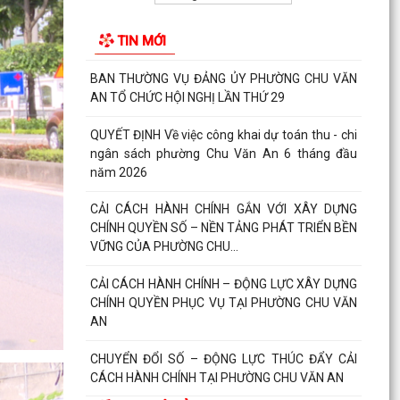
CHUYỂN ĐỔI SỐ – ĐỘNG LỰC THÚC ĐẨY CẢI
TIN MỚI
CÁCH HÀNH CHÍNH TẠI PHƯỜNG CHU VĂN AN
PHƯỜNG CHU VĂN AN CÔNG BỐ CÁC QUYẾT
ĐỊNH SẮP XẾP, KIỆN TOÀN TỔ CHỨC CHI BỘ, TỔ
DÂN PHỐ
UBND PHƯỜNG CHU VĂN AN TRIỂN KHAI CÔNG
TÁC ĐO ĐẠC, LẬP BẢN ĐỒ ĐỊA CHÍNH VÀ THU
GIÁ DỊCH VỤ THU GOM,...
PHƯỜNG CHU VĂN AN PHÁT ĐỘNG TOÀN DÂN
LUYỆN TẬP MÔN BƠI, PHÒNG CHỐNG ĐUỐI
NƯỚC VÀ TỔ CHỨC GIẢI BƠI...
Thông báo Về việc giới thiệu chức danh và chữ
ký của Chủ tịch, Phó Chủ tịch Ủy ban nhân dân
phường...
Quyết định Về việc ban hành Quy chế làm việc
của Ủy ban nhân dân phường Chu Văn An