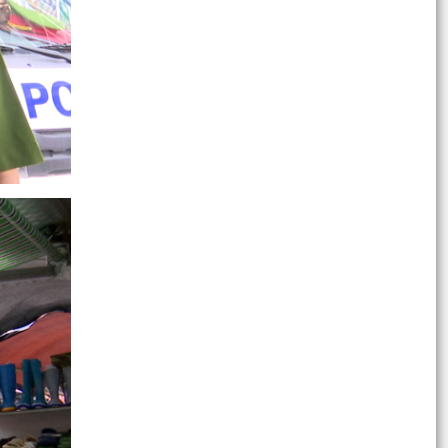
CÁC TỔ DÂN PHỐ
Thông báo Về việc niêm yết dự thảo Đề án sắp
xếp, tổ chức lại tổ dân phố trên địa bàn phường
Chu...
Đề án sắp xếp, tổ chức lại các tổ dân phố trên
địa bàn phường Chu Văn An
ĐẢNG ỦY PHƯỜNG CHU VĂN AN TRIỂN KHAI
HƯỞNG ỨNG GIẢI THƯỞNG TOÀN QUỐC VỀ
THÔNG TIN ĐỐI NGOẠI LẦN THỨ...
CÔNG ĐOÀN PHƯỜNG CHU VĂN AN TỔ CHỨC LỄ
RA MẮT CÔNG ĐOÀN CƠ SỞ CÔNG TY TNHH
TOYOTA CHÍ LINH
THÔNG BÁO Về việc thực hiện Nghị quyết số
04/2026/NQ-HĐND ngày 20/4/2026 của Hội
đồng nhân dân...