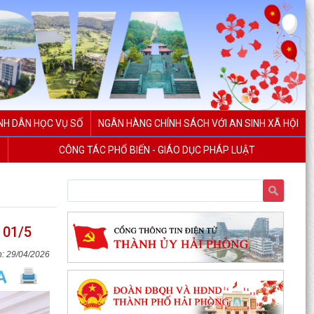
NH DÂN HỌC VỤ SỐ
NGÂN HÀNG CHÍNH SÁCH VỚI AN SINH XÃ HỘI
CÔNG TÁC PHỔ BIẾN - GIÁO DỤC PHÁP LUẬT
PHƯỜNG CHU VĂN AN TỔ CHỨC ĐỐI THOẠI VỚI
CÁC HỘ DÂN LIÊN QUAN ĐẾN DỰ ÁN KHU DU
 01/5
LỊCH, DỊCH VỤ VÀ DÂN...
29/04/2026
PHƯỜNG CHU VĂN AN TỔ CHỨC ĐỐI THOẠI VỀ
PHƯƠNG ÁN BỒI THƯỜNG, HỖ TRỢ GIẢI PHÓNG
MẶT BẰNG DỰ ÁN KHU...