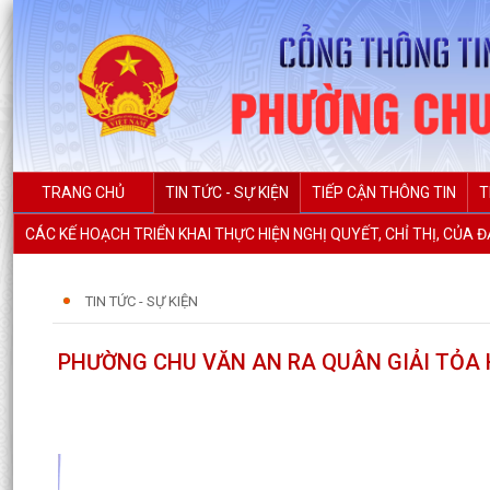
TRANG CHỦ
TIN TỨC - SỰ KIỆN
TIẾP CẬN THÔNG TIN
T
CÁC KẾ HOẠCH TRIỂN KHAI THỰC HIỆN NGHỊ QUYẾT, CHỈ THỊ, CỦA 
TIN TỨC - SỰ KIỆN
PHƯỜNG CHU VĂN AN RA QUÂN GIẢI TỎA 