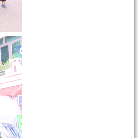
BAN THƯỜNG VỤ ĐẢNG ỦY PHƯỜNG CHU VĂN
AN TỔ CHỨC HỘI NGHỊ LẦN THỨ 25
HẢI PHÒNG TRIỂN KHAI KẾ HOẠCH KIỂM TRA
CÔNG TÁC CẢI CÁCH HÀNH CHÍNH NHÀ NƯỚC
NĂM 2026
Báo cáo công tác kiểm soát thủ tục hành chính,
triển khai cơ chế một cửa, một cửa liên thông
và...
BÁO CÁO Báo cáo công tác kiểm soát thủ tục
hành chính, triển khai cơ chế một cửa, một cửa
liên...
PHƯỜNG CHU VĂN AN TỔ CHỨC LẤY Ý KIẾN
NHÂN DÂN VỀ ĐỀ ÁN SẮP XẾP, TỔ CHỨC LẠI
CÁC TỔ DÂN PHỐ
PHƯỜNG CHU VĂN AN TỔ CHỨC LẤY Ý KIẾN
NHÂN DÂN VỀ ĐỀ ÁN SẮP XẾP, TỔ CHỨC LẠI