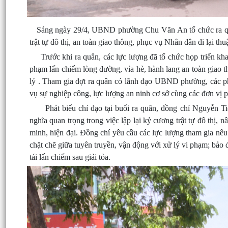
Sáng ngày 29/4, UBND phường Chu Văn An tổ chức ra quân 
trật tự đô thị, an toàn giao thông, phục vụ Nhân dân đi lại 
Trước khi ra quân, các lực lượng đã tổ chức họp triển kha
phạm lấn chiếm lòng đường, vỉa hè, hành lang an toàn giao 
lý . Tham gia đợt ra quân có lãnh đạo UBND phường, các 
vụ sự nghiệp công, lực lượng an ninh cơ sở cùng các đơn vị p
Phát biểu chỉ đạo tại buổi ra quân, đồng chí Nguyễn T
nghĩa quan trọng trong việc lập lại kỷ cương trật tự đô th
minh, hiện đại. Đồng chí yêu cầu các lực lượng tham gia nêu 
chặt chẽ giữa tuyên truyền, vận động với xử lý vi phạm; bảo
tái lấn chiếm sau giải tỏa.