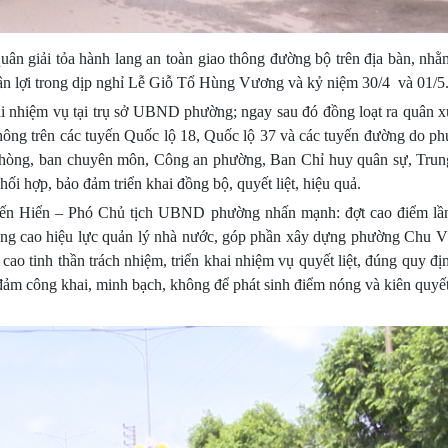
giải tỏa hành lang an toàn giao thông đường bộ trên địa bàn, nh
thuận lợi trong dịp nghỉ Lễ Giỗ Tổ Hùng Vương và kỷ niệm 30/4 và 01/5
i nhiệm vụ tại trụ sở UBND phường; ngay sau đó đồng loạt ra quân xử
thông trên các tuyến Quốc lộ 18, Quốc lộ 37 và các tuyến đường do p
phòng, ban chuyên môn, Công an phường, Ban Chỉ huy quân sự, Trun
hối hợp, bảo đảm triển khai đồng bộ, quyết liệt, hiệu quả.
iến Hiển – Phó Chủ tịch UBND phường nhấn mạnh: đợt cao điểm lầ
ị, nâng cao hiệu lực quản lý nhà nước, góp phần xây dựng phường Chu 
cao tinh thần trách nhiệm, triển khai nhiệm vụ quyết liệt, đúng quy đị
 đảm công khai, minh bạch, không để phát sinh điểm nóng và kiên quyế