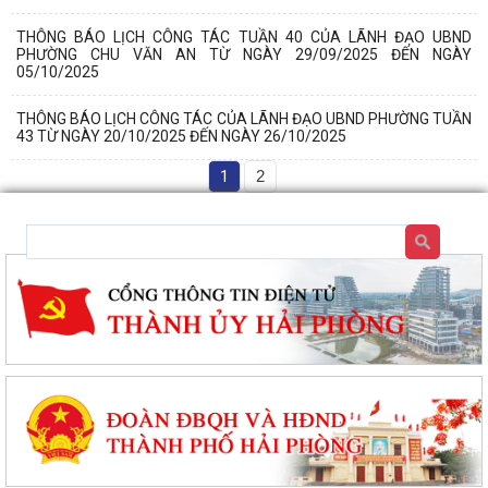
THÔNG BÁO LỊCH CÔNG TÁC TUẦN 40 CỦA LÃNH ĐẠO UBND
PHƯỜNG CHU VĂN AN TỪ NGÀY 29/09/2025 ĐẾN NGÀY
05/10/2025
THÔNG BÁO LỊCH CÔNG TÁC CỦA LÃNH ĐẠO UBND PHƯỜNG TUẦN
43 TỪ NGÀY 20/10/2025 ĐẾN NGÀY 26/10/2025
1
2