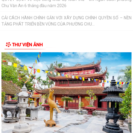
CẢI CÁCH HÀNH CHÍNH GẮN VỚI XÂY DỰNG CHÍNH QUYỀN SỐ – NỀN
TẢNG PHÁT TRIỂN BỀN VỮNG CỦA PHƯỜNG CHU...
CẢI CÁCH HÀNH CHÍNH – ĐỘNG LỰC XÂY DỰNG CHÍNH QUYỀN PHỤC
VỤ TẠI PHƯỜNG CHU VĂN AN
CHUYỂN ĐỔI SỐ – ĐỘNG LỰC THÚC ĐẨY CẢI CÁCH HÀNH CHÍNH TẠI
THƯ VIỆN ẢNH
PHƯỜNG CHU VĂN AN
PHƯỜNG CHU VĂN AN CÔNG BỐ CÁC QUYẾT ĐỊNH SẮP XẾP, KIỆN
TOÀN TỔ CHỨC CHI BỘ, TỔ DÂN PHỐ
UBND PHƯỜNG CHU VĂN AN TRIỂN KHAI CÔNG TÁC ĐO ĐẠC, LẬP BẢN
ĐỒ ĐỊA CHÍNH VÀ THU GIÁ DỊCH VỤ THU GOM,...
PHƯỜNG CHU VĂN AN PHÁT ĐỘNG TOÀN DÂN LUYỆN TẬP MÔN BƠI,
PHÒNG CHỐNG ĐUỐI NƯỚC VÀ TỔ CHỨC GIẢI BƠI...
Thông báo Về việc giới thiệu chức danh và chữ ký của Chủ tịch, Phó
Chủ tịch Ủy ban nhân dân phường...
Quyết định Về việc ban hành Quy chế làm việc của Ủy ban nhân dân