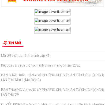
Chấp hành Trung ương về công tác...
TỪ PHƯỢNG HOÀNG, KỂ CÂU CHUYỆN NGƯỜI THẦY VIỆT NAM VỚI
THẾ GIỚI
Công bố thủ tục hành chính đặc thù mới ban hành lĩnh vực đất đai
thuộc phạm vi chức năng quản lý...
TIN MỚI
Mã QR thủ tục hành chính cấp xã
Kết quả cải cách thủ tục hành chính tháng 6 năm 2026
BAN CHẤP HÀNH ĐẢNG BỘ PHƯỜNG CHU VĂN AN TỔ CHỨC HỘI NGHỊ
LẦN THỨ MƯỜI (MỞ RỘNG)
BAN THƯỜNG VỤ ĐẢNG ỦY PHƯỜNG CHU VĂN AN TỔ CHỨC HỘI NGHỊ
LẦN THỨ 29
QUYẾT ĐỊNH Về việc công khai dự toán thu - chi ngân sách phường
Chu Văn An 6 tháng đầu năm 2026