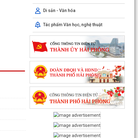
Di sản - Văn hóa
Tác phẩm Văn học, nghệ thuật
PHƯỜNG CHU VĂN AN TỔ CHỨC HỘI NGHỊ BỒI
DƯỠNG, TẬP HUẤN LÝ LUẬN CHÍNH TRỊ HÈ NĂM
2026
Phường Chu Văn An tập huấn nghiệp vụ bảo vệ
nền tảng tư tưởng của Đảng
PHƯỜNG CHU VĂN AN TỔ CHỨC ĐỐI THOẠI VỚI
CÁC HỘ DÂN LIÊN QUAN ĐẾN DỰ ÁN KHU DU
LỊCH, DỊCH VỤ VÀ DÂN...
PHƯỜNG CHU VĂN AN TỔ CHỨC ĐỐI THOẠI VỀ
PHƯƠNG ÁN BỒI THƯỜNG, HỖ TRỢ GIẢI PHÓNG
MẶT BẰNG DỰ ÁN KHU...