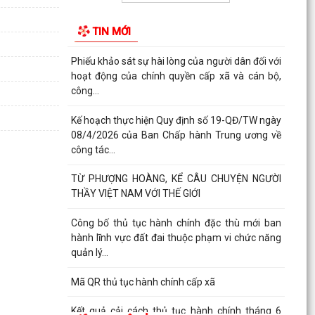
THÔNG BÁO Niêm yết công khai kết quả rà soát
các đối tượng thuộc hộ nghèo, hộ cận nghèo, hộ
TIN MỚI
thoát...
Phiếu khảo sát sự hài lòng của người dân đối với
hoạt động của chính quyền cấp xã và cán bộ,
công...
Kế hoạch thực hiện Quy định số 19-QĐ/TW ngày
08/4/2026 của Ban Chấp hành Trung ương về
công tác...
TỪ PHƯỢNG HOÀNG, KỂ CÂU CHUYỆN NGƯỜI
THẦY VIỆT NAM VỚI THẾ GIỚI
Công bố thủ tục hành chính đặc thù mới ban
hành lĩnh vực đất đai thuộc phạm vi chức năng
quản lý...
Mã QR thủ tục hành chính cấp xã
Kết quả cải cách thủ tục hành chính tháng 6