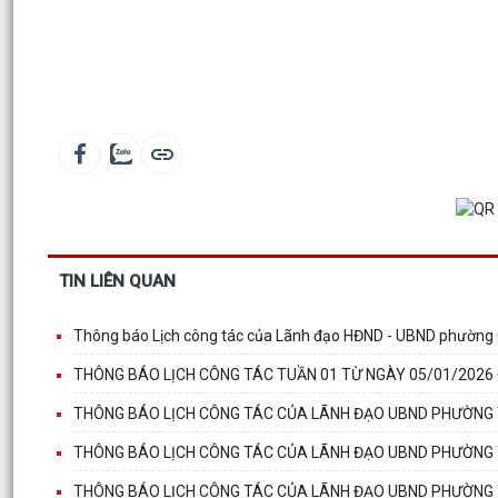
TIN LIÊN QUAN
Thông báo Lịch công tác của Lãnh đạo HĐND - UBND phường 
THÔNG BÁO LỊCH CÔNG TÁC TUẦN 01 TỪ NGÀY 05/01/2026
THÔNG BÁO LỊCH CÔNG TÁC CỦA LÃNH ĐẠO UBND PHƯỜNG T
THÔNG BÁO LỊCH CÔNG TÁC CỦA LÃNH ĐẠO UBND PHƯỜNG T
THÔNG BÁO LỊCH CÔNG TÁC CỦA LÃNH ĐẠO UBND PHƯỜNG T