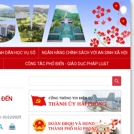
NH DÂN HỌC VỤ SỐ
NGÂN HÀNG CHÍNH SÁCH VỚI AN SINH XÃ HỘI
CÔNG TÁC PHỔ BIẾN - GIÁO DỤC PHÁP LUẬT
 ĐẾN
01/12/2025