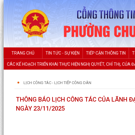
TRANG CHỦ
TIN TỨC - SỰ KIỆN
TIẾP CẬN THÔNG TIN
T
CÁC KẾ HOẠCH TRIỂN KHAI THỰC HIỆN NGHỊ QUYẾT, CHỈ THỊ, CỦA 
LỊCH CÔNG TÁC - LỊCH TIẾP CÔNG DÂN
THÔNG BÁO LỊCH CÔNG TÁC CỦA LÃNH ĐẠ
NGÀY 23/11/2025