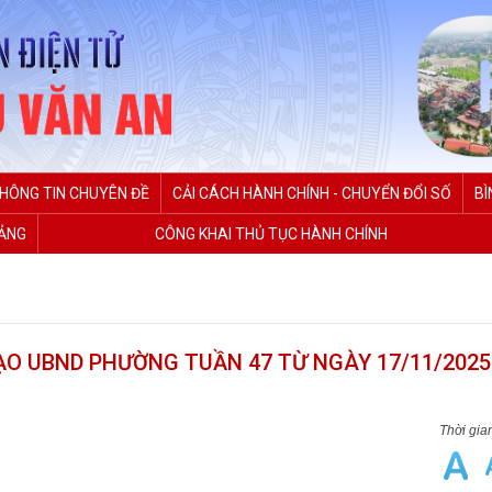
HÔNG TIN CHUYÊN ĐỀ
CẢI CÁCH HÀNH CHÍNH - CHUYỂN ĐỔI SỐ
BÌ
ĐẢNG
CÔNG KHAI THỦ TỤC HÀNH CHÍNH
O UBND PHƯỜNG TUẦN 47 TỪ NGÀY 17/11/2025