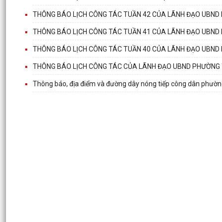
THÔNG BÁO LỊCH CÔNG TÁC TUẦN 42 CỦA LÃNH ĐẠO UBND 
THÔNG BÁO LỊCH CÔNG TÁC TUẦN 41 CỦA LÃNH ĐẠO UBND 
THÔNG BÁO LỊCH CÔNG TÁC TUẦN 40 CỦA LÃNH ĐẠO UBND 
THÔNG BÁO LỊCH CÔNG TÁC CỦA LÃNH ĐẠO UBND PHƯỜNG T
Thông báo, địa điểm và đường dây nóng tiếp công dân phườ