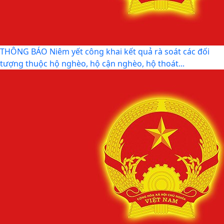
THÔNG BÁO Niêm yết công khai kết quả rà soát các đối
tượng thuộc hộ nghèo, hộ cận nghèo, hộ thoát...