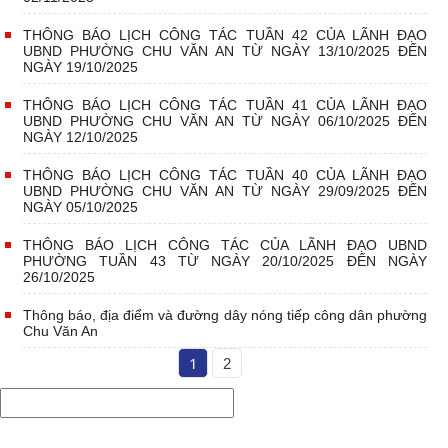
THÔNG BÁO LỊCH CÔNG TÁC TUẦN 42 CỦA LÃNH ĐẠO
UBND PHƯỜNG CHU VĂN AN TỪ NGÀY 13/10/2025 ĐẾN
NGÀY 19/10/2025
THÔNG BÁO LỊCH CÔNG TÁC TUẦN 41 CỦA LÃNH ĐẠO
UBND PHƯỜNG CHU VĂN AN TỪ NGÀY 06/10/2025 ĐẾN
NGÀY 12/10/2025
THÔNG BÁO LỊCH CÔNG TÁC TUẦN 40 CỦA LÃNH ĐẠO
UBND PHƯỜNG CHU VĂN AN TỪ NGÀY 29/09/2025 ĐẾN
NGÀY 05/10/2025
THÔNG BÁO LỊCH CÔNG TÁC CỦA LÃNH ĐẠO UBND
PHƯỜNG TUẦN 43 TỪ NGÀY 20/10/2025 ĐẾN NGÀY
26/10/2025
Thông báo, địa điểm và đường dây nóng tiếp công dân phường
Chu Văn An
1
2