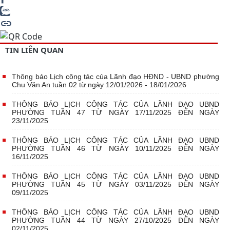
TIN LIÊN QUAN
Thông báo Lịch công tác của Lãnh đạo HĐND - UBND phường
Chu Văn An tuần 02 từ ngày 12/01/2026 - 18/01/2026
THÔNG BÁO LỊCH CÔNG TÁC CỦA LÃNH ĐẠO UBND
PHƯỜNG TUẦN 47 TỪ NGÀY 17/11/2025 ĐẾN NGÀY
23/11/2025
THÔNG BÁO LỊCH CÔNG TÁC CỦA LÃNH ĐẠO UBND
PHƯỜNG TUẦN 46 TỪ NGÀY 10/11/2025 ĐẾN NGÀY
16/11/2025
THÔNG BÁO LỊCH CÔNG TÁC CỦA LÃNH ĐẠO UBND
PHƯỜNG TUẦN 45 TỪ NGÀY 03/11/2025 ĐẾN NGÀY
09/11/2025
THÔNG BÁO LỊCH CÔNG TÁC CỦA LÃNH ĐẠO UBND
PHƯỜNG TUẦN 44 TỪ NGÀY 27/10/2025 ĐẾN NGÀY
02/11/2025