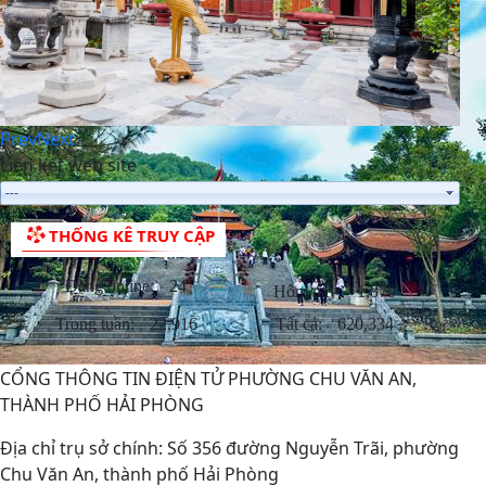
Prev
Next
Liên kết web site
THỐNG KÊ TRUY CẬP
Đang online:
24
Hôm nay:
1,870
Trong tuần:
22,916
Tất cả:
620,334
TỪ PHƯỢNG HOÀNG, KỂ CÂU CHUYỆN NGƯỜI THẦY
CỔNG THÔNG TIN ĐIỆN TỬ PHƯỜNG CHU VĂN AN,
VIỆT NAM VỚI THẾ GIỚI
THÀNH PHỐ HẢI PHÒNG
Địa chỉ trụ sở chính: Số 356 đường Nguyễn Trãi, phường
Chu Văn An, thành phố Hải Phòng