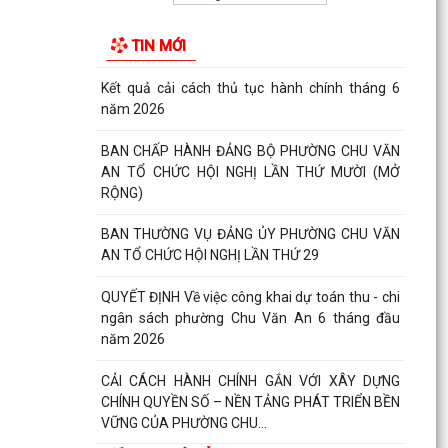
quản lý...
TIN MỚI
Mã QR thủ tục hành chính cấp xã
Kết quả cải cách thủ tục hành chính tháng 6
năm 2026
BAN CHẤP HÀNH ĐẢNG BỘ PHƯỜNG CHU VĂN
AN TỔ CHỨC HỘI NGHỊ LẦN THỨ MƯỜI (MỞ
RỘNG)
BAN THƯỜNG VỤ ĐẢNG ỦY PHƯỜNG CHU VĂN
AN TỔ CHỨC HỘI NGHỊ LẦN THỨ 29
QUYẾT ĐỊNH Về việc công khai dự toán thu - chi
ngân sách phường Chu Văn An 6 tháng đầu
năm 2026
CẢI CÁCH HÀNH CHÍNH GẮN VỚI XÂY DỰNG
CHÍNH QUYỀN SỐ – NỀN TẢNG PHÁT TRIỂN BỀN
VỮNG CỦA PHƯỜNG CHU...