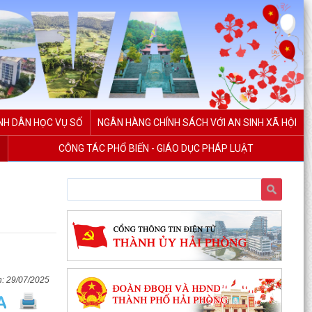
NH DÂN HỌC VỤ SỐ
NGÂN HÀNG CHÍNH SÁCH VỚI AN SINH XÃ HỘI
CÔNG TÁC PHỔ BIẾN - GIÁO DỤC PHÁP LUẬT
29/07/2025