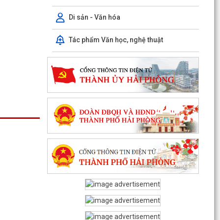
PHƯỜNG CHU VĂN AN TỔ CHỨC ĐỐI THOẠI VỀ
Di sản - Văn hóa
PHƯƠNG ÁN BỒI THƯỜNG, HỖ TRỢ GIẢI PHÓNG
MẶT BẰNG DỰ ÁN KHU...
Tác phẩm Văn học, nghệ thuật
THÔNG BÁO Niêm yết công khai kết quả rà soát
các đối tượng thuộc hộ nghèo, hộ cận nghèo, hộ
thoát...
Phiếu khảo sát sự hài lòng của người dân đối với
hoạt động của chính quyền cấp xã và cán bộ,
công...
Kế hoạch thực hiện Quy định số 19-QĐ/TW ngày
08/4/2026 của Ban Chấp hành Trung ương về
công tác...
TỪ PHƯỢNG HOÀNG, KỂ CÂU CHUYỆN NGƯỜI
THẦY VIỆT NAM VỚI THẾ GIỚI
Công bố thủ tục hành chính đặc thù mới ban
hành lĩnh vực đất đai thuộc phạm vi chức năng