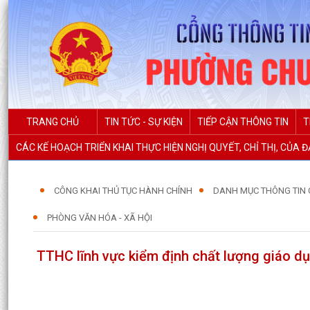
TRANG CHỦ
TIN TỨC - SỰ KIỆN
TIẾP CẬN THÔNG TIN
T
CÁC KẾ HOẠCH TRIỂN KHAI THỰC HIỆN NGHỊ QUYẾT, CHỈ THỊ, CỦA 
CÔNG KHAI THỦ TỤC HÀNH CHÍNH
DANH MỤC THÔNG TIN 
PHÒNG VĂN HÓA - XÃ HỘI
TTHC lĩnh vực kiểm định chất lượng giáo d