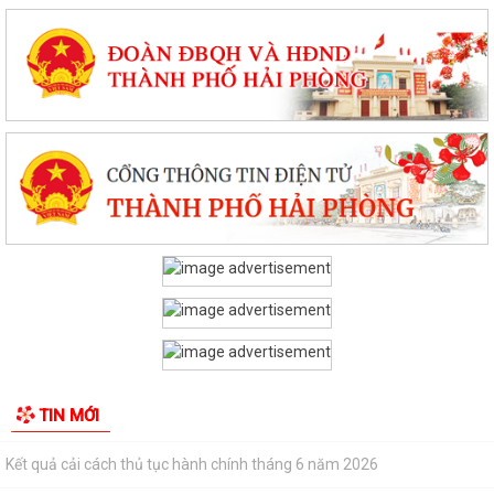
PHƯỜNG CHU VĂN AN TỔ CHỨC ĐỐI THOẠI VỀ PHƯƠNG ÁN BỒI
THƯỜNG, HỖ TRỢ GIẢI PHÓNG MẶT BẰNG DỰ ÁN KHU...
THÔNG BÁO Niêm yết công khai kết quả rà soát các đối tượng thuộc
hộ nghèo, hộ cận nghèo, hộ thoát...
Phiếu khảo sát sự hài lòng của người dân đối với hoạt động của chính
quyền cấp xã và cán bộ, công...
Kế hoạch thực hiện Quy định số 19-QĐ/TW ngày 08/4/2026 của Ban
Chấp hành Trung ương về công tác...
TỪ PHƯỢNG HOÀNG, KỂ CÂU CHUYỆN NGƯỜI THẦY VIỆT NAM VỚI
THẾ GIỚI
Công bố thủ tục hành chính đặc thù mới ban hành lĩnh vực đất đai
thuộc phạm vi chức năng quản lý...
TIN MỚI
Mã QR thủ tục hành chính cấp xã
Kết quả cải cách thủ tục hành chính tháng 6 năm 2026