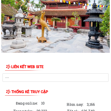
UBND PHƯỜNG CHU VĂN AN TRIỂN KHAI CÔNG TÁC ĐO ĐẠC, LẬP BẢN
ĐỒ ĐỊA CHÍNH VÀ THU GIÁ DỊCH VỤ THU GOM,...
PHƯỜNG CHU VĂN AN PHÁT ĐỘNG TOÀN DÂN LUYỆN TẬP MÔN BƠI,
PHÒNG CHỐNG ĐUỐI NƯỚC VÀ TỔ CHỨC GIẢI BƠI...
Thông báo Về việc giới thiệu chức danh và chữ ký của Chủ tịch, Phó
Chủ tịch Ủy ban nhân dân phường...
Quyết định Về việc ban hành Quy chế làm việc của Ủy ban nhân dân
phường Chu Văn An nhiệm kỳ 2026 -...
Kế hoạch Về phát triển kinh tế - xã hội, quốc phòng - an ninh năm 2026
LIÊN KẾT WEB SITE
Thông báo Công khai số điện thoại của của đồng chí Bí thư Đảng uỷ,
Phó Bí thư Đảng uỷ; Chủ tịch,...
Chương trình Làm việc của Ủy ban nhân dân phường Chu Văn An năm
THỐNG KÊ TRUY CẬP
2026
Đang online:
10
Báo cáo Tình hình phát triển kinh tế - xã hội tháng 5 và 5 tháng đầu
Hôm nay:
3,166
năm, một số nhiệm vụ trọng tâm...