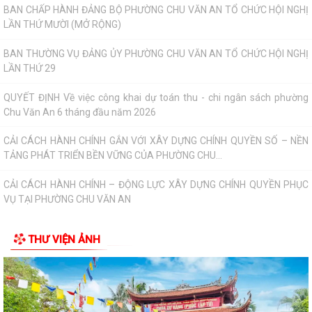
BAN CHẤP HÀNH ĐẢNG BỘ PHƯỜNG CHU VĂN AN TỔ CHỨC HỘI NGHỊ
LẦN THỨ MƯỜI (MỞ RỘNG)
BAN THƯỜNG VỤ ĐẢNG ỦY PHƯỜNG CHU VĂN AN TỔ CHỨC HỘI NGHỊ
LẦN THỨ 29
QUYẾT ĐỊNH Về việc công khai dự toán thu - chi ngân sách phường
Chu Văn An 6 tháng đầu năm 2026
CẢI CÁCH HÀNH CHÍNH GẮN VỚI XÂY DỰNG CHÍNH QUYỀN SỐ – NỀN
TẢNG PHÁT TRIỂN BỀN VỮNG CỦA PHƯỜNG CHU...
CẢI CÁCH HÀNH CHÍNH – ĐỘNG LỰC XÂY DỰNG CHÍNH QUYỀN PHỤC
VỤ TẠI PHƯỜNG CHU VĂN AN
CHUYỂN ĐỔI SỐ – ĐỘNG LỰC THÚC ĐẨY CẢI CÁCH HÀNH CHÍNH TẠI
THƯ VIỆN ẢNH
PHƯỜNG CHU VĂN AN
PHƯỜNG CHU VĂN AN CÔNG BỐ CÁC QUYẾT ĐỊNH SẮP XẾP, KIỆN
TOÀN TỔ CHỨC CHI BỘ, TỔ DÂN PHỐ