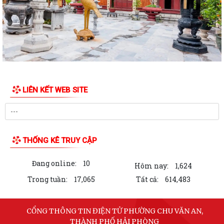
phường Chu Văn An nhiệm kỳ 2026 -...
Kế hoạch Về phát triển kinh tế - xã hội, quốc phòng - an ninh năm 2026
Thông báo Công khai số điện thoại của của đồng chí Bí thư Đảng uỷ,
Phó Bí thư Đảng uỷ; Chủ tịch,...
Chương trình Làm việc của Ủy ban nhân dân phường Chu Văn An năm
LIÊN KẾT WEB SITE
2026
Báo cáo Tình hình phát triển kinh tế - xã hội tháng 5 và 5 tháng đầu
năm, một số nhiệm vụ trọng tâm...
THỐNG KÊ TRUY CẬP
Báo cáo Tình hình phát triển kinh tế - xã hội tháng 4 và 4 tháng đầu
năm, một số nhiệm vụ trọng tâm...
Đang online:
10
Hôm nay:
1,624
Báo cáo Tình hình phát triển kinh tế - xã hội tháng 3 và quý I, một số
Trong tuần:
17,065
Tất cả:
614,483
nhiệm vụ trọng tâm quý II và...
Báo cáo Tình hình phát triển kinh tế - xã hội 6 tháng đầu năm, nhiệm
CỔNG THÔNG TIN ĐIỆN TỬ PHƯỜNG CHU VĂN AN,
vụ trọng tâm 6 tháng cuối năm...
THÀNH PHỐ HẢI PHÒNG