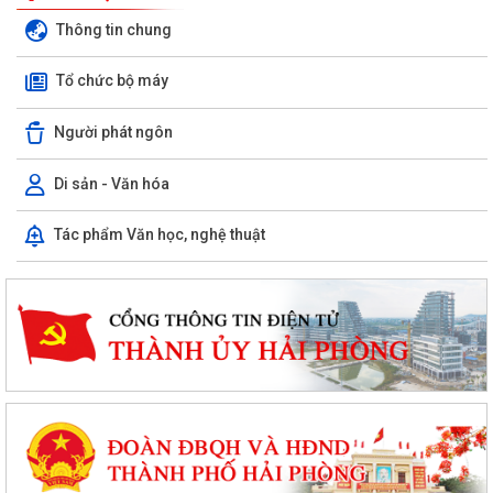
Thông tin chung
Tổ chức bộ máy
Người phát ngôn
Di sản - Văn hóa
PHƯỜNG CHU VĂN AN TỔ CHỨC ĐỐI THOẠI VỚI CÁC HỘ DÂN LIÊN
Tác phẩm Văn học, nghệ thuật
QUAN ĐẾN DỰ ÁN KHU DU LỊCH, DỊCH VỤ VÀ DÂN...
PHƯỜNG CHU VĂN AN TỔ CHỨC ĐỐI THOẠI VỀ PHƯƠNG ÁN BỒI
THƯỜNG, HỖ TRỢ GIẢI PHÓNG MẶT BẰNG DỰ ÁN KHU...
THÔNG BÁO Niêm yết công khai kết quả rà soát các đối tượng thuộc
hộ nghèo, hộ cận nghèo, hộ thoát...
Phiếu khảo sát sự hài lòng của người dân đối với hoạt động của chính
quyền cấp xã và cán bộ, công...
Kế hoạch thực hiện Quy định số 19-QĐ/TW ngày 08/4/2026 của Ban