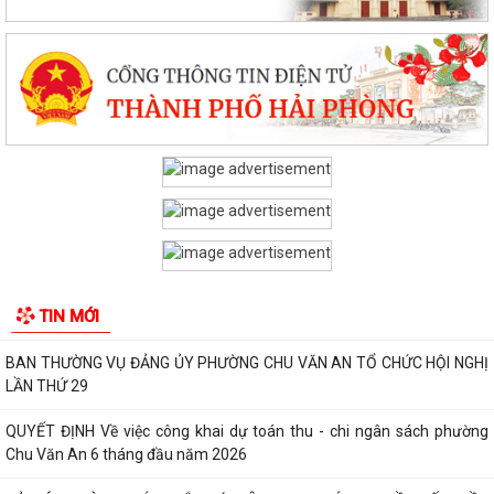
Chấp hành Trung ương về công tác...
TỪ PHƯỢNG HOÀNG, KỂ CÂU CHUYỆN NGƯỜI THẦY VIỆT NAM VỚI
THẾ GIỚI
Công bố thủ tục hành chính đặc thù mới ban hành lĩnh vực đất đai
thuộc phạm vi chức năng quản lý...
Mã QR thủ tục hành chính cấp xã
Kết quả cải cách thủ tục hành chính tháng 6 năm 2026
BAN CHẤP HÀNH ĐẢNG BỘ PHƯỜNG CHU VĂN AN TỔ CHỨC HỘI NGHỊ
TIN MỚI
LẦN THỨ MƯỜI (MỞ RỘNG)
BAN THƯỜNG VỤ ĐẢNG ỦY PHƯỜNG CHU VĂN AN TỔ CHỨC HỘI NGHỊ
LẦN THỨ 29
QUYẾT ĐỊNH Về việc công khai dự toán thu - chi ngân sách phường
Chu Văn An 6 tháng đầu năm 2026