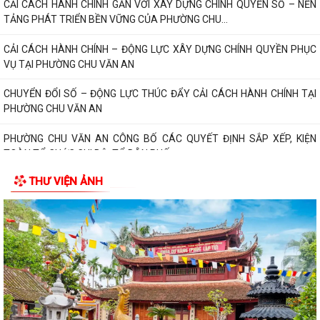
CẢI CÁCH HÀNH CHÍNH GẮN VỚI XÂY DỰNG CHÍNH QUYỀN SỐ – NỀN
TẢNG PHÁT TRIỂN BỀN VỮNG CỦA PHƯỜNG CHU...
CẢI CÁCH HÀNH CHÍNH – ĐỘNG LỰC XÂY DỰNG CHÍNH QUYỀN PHỤC
VỤ TẠI PHƯỜNG CHU VĂN AN
CHUYỂN ĐỔI SỐ – ĐỘNG LỰC THÚC ĐẨY CẢI CÁCH HÀNH CHÍNH TẠI
PHƯỜNG CHU VĂN AN
PHƯỜNG CHU VĂN AN CÔNG BỐ CÁC QUYẾT ĐỊNH SẮP XẾP, KIỆN
TOÀN TỔ CHỨC CHI BỘ, TỔ DÂN PHỐ
THƯ VIỆN ẢNH
UBND PHƯỜNG CHU VĂN AN TRIỂN KHAI CÔNG TÁC ĐO ĐẠC, LẬP BẢN
ĐỒ ĐỊA CHÍNH VÀ THU GIÁ DỊCH VỤ THU GOM,...
PHƯỜNG CHU VĂN AN PHÁT ĐỘNG TOÀN DÂN LUYỆN TẬP MÔN BƠI,
PHÒNG CHỐNG ĐUỐI NƯỚC VÀ TỔ CHỨC GIẢI BƠI...
Thông báo Về việc giới thiệu chức danh và chữ ký của Chủ tịch, Phó
Chủ tịch Ủy ban nhân dân phường...
Quyết định Về việc ban hành Quy chế làm việc của Ủy ban nhân dân