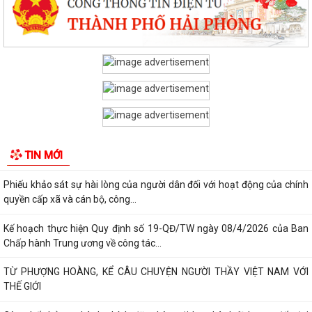
Phường Chu Văn An tập huấn nghiệp vụ bảo vệ nền tảng tư tưởng của
Đảng
PHƯỜNG CHU VĂN AN TỔ CHỨC ĐỐI THOẠI VỚI CÁC HỘ DÂN LIÊN
QUAN ĐẾN DỰ ÁN KHU DU LỊCH, DỊCH VỤ VÀ DÂN...
PHƯỜNG CHU VĂN AN TỔ CHỨC ĐỐI THOẠI VỀ PHƯƠNG ÁN BỒI
THƯỜNG, HỖ TRỢ GIẢI PHÓNG MẶT BẰNG DỰ ÁN KHU...
THÔNG BÁO Niêm yết công khai kết quả rà soát các đối tượng thuộc
TIN MỚI
hộ nghèo, hộ cận nghèo, hộ thoát...
Phiếu khảo sát sự hài lòng của người dân đối với hoạt động của chính
quyền cấp xã và cán bộ, công...
Kế hoạch thực hiện Quy định số 19-QĐ/TW ngày 08/4/2026 của Ban
Chấp hành Trung ương về công tác...
TỪ PHƯỢNG HOÀNG, KỂ CÂU CHUYỆN NGƯỜI THẦY VIỆT NAM VỚI
THẾ GIỚI