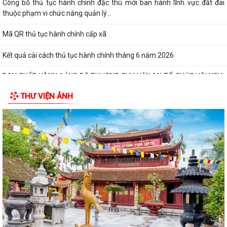
Công bố thủ tục hành chính đặc thù mới ban hành lĩnh vực đất đai
thuộc phạm vi chức năng quản lý...
Mã QR thủ tục hành chính cấp xã
Kết quả cải cách thủ tục hành chính tháng 6 năm 2026
BAN CHẤP HÀNH ĐẢNG BỘ PHƯỜNG CHU VĂN AN TỔ CHỨC HỘI NGHỊ
LẦN THỨ MƯỜI (MỞ RỘNG)
THƯ VIỆN ẢNH
BAN THƯỜNG VỤ ĐẢNG ỦY PHƯỜNG CHU VĂN AN TỔ CHỨC HỘI NGHỊ
LẦN THỨ 29
QUYẾT ĐỊNH Về việc công khai dự toán thu - chi ngân sách phường
Chu Văn An 6 tháng đầu năm 2026
CẢI CÁCH HÀNH CHÍNH GẮN VỚI XÂY DỰNG CHÍNH QUYỀN SỐ – NỀN
TẢNG PHÁT TRIỂN BỀN VỮNG CỦA PHƯỜNG CHU...
CẢI CÁCH HÀNH CHÍNH – ĐỘNG LỰC XÂY DỰNG CHÍNH QUYỀN PHỤC
VỤ TẠI PHƯỜNG CHU VĂN AN