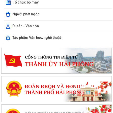
Tổ chức bộ máy
Người phát ngôn
Di sản - Văn hóa
Tác phẩm Văn học, nghệ thuật
PHƯỜNG CHU VĂN AN TỔ CHỨC HỘI NGHỊ BỒI DƯỠNG, TẬP HUẤN LÝ
LUẬN CHÍNH TRỊ HÈ NĂM 2026