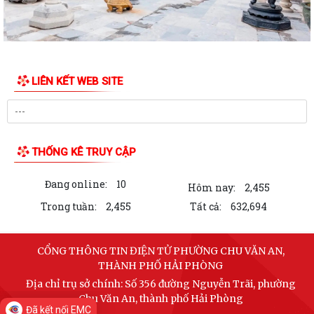
CHUYỂN ĐỔI SỐ – ĐỘNG LỰC THÚC ĐẨY CẢI CÁCH HÀNH CHÍNH TẠI
PHƯỜNG CHU VĂN AN
PHƯỜNG CHU VĂN AN CÔNG BỐ CÁC QUYẾT ĐỊNH SẮP XẾP, KIỆN
TOÀN TỔ CHỨC CHI BỘ, TỔ DÂN PHỐ
LIÊN KẾT WEB SITE
UBND PHƯỜNG CHU VĂN AN TRIỂN KHAI CÔNG TÁC ĐO ĐẠC, LẬP BẢN
ĐỒ ĐỊA CHÍNH VÀ THU GIÁ DỊCH VỤ THU GOM,...
PHƯỜNG CHU VĂN AN PHÁT ĐỘNG TOÀN DÂN LUYỆN TẬP MÔN BƠI,
THỐNG KÊ TRUY CẬP
PHÒNG CHỐNG ĐUỐI NƯỚC VÀ TỔ CHỨC GIẢI BƠI...
Đang online:
10
Thông báo Về việc giới thiệu chức danh và chữ ký của Chủ tịch, Phó
Hôm nay:
2,455
Chủ tịch Ủy ban nhân dân phường...
Trong tuần:
2,455
Tất cả:
632,694
Quyết định Về việc ban hành Quy chế làm việc của Ủy ban nhân dân
phường Chu Văn An nhiệm kỳ 2026 -...
CỔNG THÔNG TIN ĐIỆN TỬ PHƯỜNG CHU VĂN AN,
THÀNH PHỐ HẢI PHÒNG
Kế hoạch Về phát triển kinh tế - xã hội, quốc phòng - an ninh năm 2026
Địa chỉ trụ sở chính: Số 356 đường Nguyễn Trãi, phường
Chu Văn An, thành phố Hải Phòng
Thông báo Công khai số điện thoại của của đồng chí Bí thư Đảng uỷ,
Đã kết nối EMC