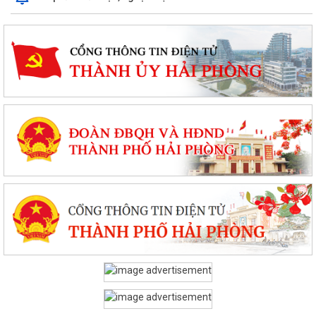
PHƯỜNG CHU VĂN AN TỔ CHỨC HỘI NGHỊ BỒI DƯỠNG, TẬP HUẤN LÝ
LUẬN CHÍNH TRỊ HÈ NĂM 2026
Phường Chu Văn An tập huấn nghiệp vụ bảo vệ nền tảng tư tưởng của
Đảng
PHƯỜNG CHU VĂN AN TỔ CHỨC ĐỐI THOẠI VỚI CÁC HỘ DÂN LIÊN
QUAN ĐẾN DỰ ÁN KHU DU LỊCH, DỊCH VỤ VÀ DÂN...
PHƯỜNG CHU VĂN AN TỔ CHỨC ĐỐI THOẠI VỀ PHƯƠNG ÁN BỒI