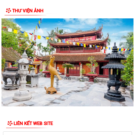
LẦN THỨ MƯỜI (MỞ RỘNG)
THƯ VIỆN ẢNH
BAN THƯỜNG VỤ ĐẢNG ỦY PHƯỜNG CHU VĂN AN TỔ CHỨC HỘI NGHỊ
LẦN THỨ 29
QUYẾT ĐỊNH Về việc công khai dự toán thu - chi ngân sách phường
Chu Văn An 6 tháng đầu năm 2026
CẢI CÁCH HÀNH CHÍNH GẮN VỚI XÂY DỰNG CHÍNH QUYỀN SỐ – NỀN
TẢNG PHÁT TRIỂN BỀN VỮNG CỦA PHƯỜNG CHU...
CẢI CÁCH HÀNH CHÍNH – ĐỘNG LỰC XÂY DỰNG CHÍNH QUYỀN PHỤC
VỤ TẠI PHƯỜNG CHU VĂN AN
CHUYỂN ĐỔI SỐ – ĐỘNG LỰC THÚC ĐẨY CẢI CÁCH HÀNH CHÍNH TẠI
PHƯỜNG CHU VĂN AN
PHƯỜNG CHU VĂN AN CÔNG BỐ CÁC QUYẾT ĐỊNH SẮP XẾP, KIỆN
TOÀN TỔ CHỨC CHI BỘ, TỔ DÂN PHỐ
LIÊN KẾT WEB SITE
UBND PHƯỜNG CHU VĂN AN TRIỂN KHAI CÔNG TÁC ĐO ĐẠC, LẬP BẢN