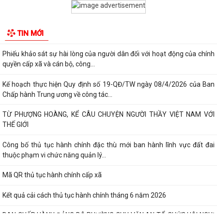
THƯỜNG, HỖ TRỢ GIẢI PHÓNG MẶT BẰNG DỰ ÁN KHU...
THÔNG BÁO Niêm yết công khai kết quả rà soát các đối tượng thuộc
TIN MỚI
hộ nghèo, hộ cận nghèo, hộ thoát...
Phiếu khảo sát sự hài lòng của người dân đối với hoạt động của chính
quyền cấp xã và cán bộ, công...
Kế hoạch thực hiện Quy định số 19-QĐ/TW ngày 08/4/2026 của Ban
Chấp hành Trung ương về công tác...
TỪ PHƯỢNG HOÀNG, KỂ CÂU CHUYỆN NGƯỜI THẦY VIỆT NAM VỚI
THẾ GIỚI
Công bố thủ tục hành chính đặc thù mới ban hành lĩnh vực đất đai
thuộc phạm vi chức năng quản lý...
Mã QR thủ tục hành chính cấp xã
Kết quả cải cách thủ tục hành chính tháng 6 năm 2026
BAN CHẤP HÀNH ĐẢNG BỘ PHƯỜNG CHU VĂN AN TỔ CHỨC HỘI NGHỊ