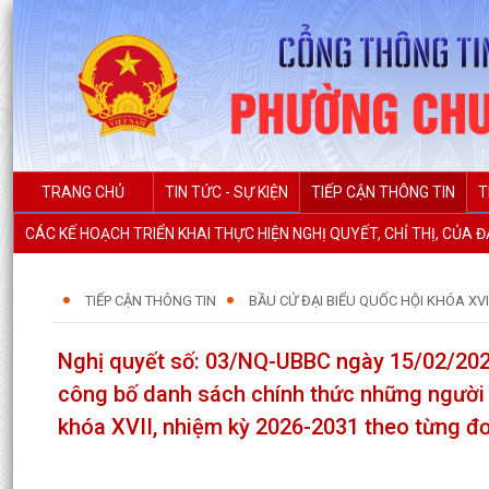
TRANG CHỦ
TIN TỨC - SỰ KIỆN
TIẾP CẬN THÔNG TIN
T
CÁC KẾ HOẠCH TRIỂN KHAI THỰC HIỆN NGHỊ QUYẾT, CHỈ THỊ, CỦA 
TIẾP CẬN THÔNG TIN
BẦU CỬ ĐẠI BIỂU QUỐC HỘI KHÓA XVI
Nghị quyết số: 03/NQ-UBBC ngày 15/02/2026
công bố danh sách chính thức những người 
khóa XVII, nhiệm kỳ 2026-2031 theo từng đơ