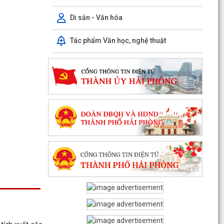
Di sản - Văn hóa
Phiếu khảo sát sự hài lòng của người dân đối với
hoạt động của chính quyền cấp xã và cán bộ,
công...
Tác phẩm Văn học, nghệ thuật
Kế hoạch thực hiện Quy định số 19-QĐ/TW ngày
08/4/2026 của Ban Chấp hành Trung ương về
công tác...
TỪ PHƯỢNG HOÀNG, KỂ CÂU CHUYỆN NGƯỜI
THẦY VIỆT NAM VỚI THẾ GIỚI
Công bố thủ tục hành chính đặc thù mới ban
hành lĩnh vực đất đai thuộc phạm vi chức năng
quản lý...
Mã QR thủ tục hành chính cấp xã
Kết quả cải cách thủ tục hành chính tháng 6
năm 2026