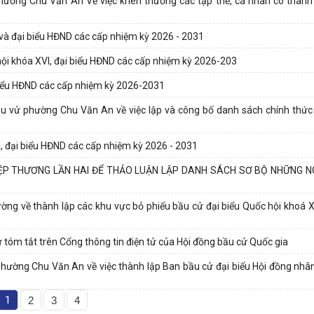
ờng Chu Văn An Về việc khen thưởng các tập thể, cá nhân có thành 
 và đại biểu HĐND các cấp nhiệm kỳ 2026 - 2031
hội khóa XVI, đại biểu HĐND các cấp nhiệm kỳ 2026-203
biểu HĐND các cấp nhiệm kỳ 2026-2031
 vử phường Chu Văn An về việc lập và công bố danh sách chính thứ
, đại biểu HĐND các cấp nhiệm kỳ 2026 - 2031
ỆP THƯƠNG LẦN HAI ĐỂ THẢO LUẬN LẬP DANH SÁCH SƠ BỘ NHỮNG N
 về thành lập các khu vực bỏ phiếu bầu cử đại biểu Quốc hội khoá XV
ử tóm tắt trên Cổng thông tin điện tử của Hội đồng bầu cử Quốc gia
ường Chu Văn An về việc thành lập Ban bầu cử đại biểu Hội đồng nh
1
2
3
4