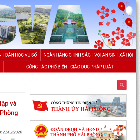
NH DÂN HỌC VỤ SỐ
NGÂN HÀNG CHÍNH SÁCH VỚI AN SINH XÃ HỘI
CÔNG TÁC PHỔ BIẾN - GIÁO DỤC PHÁP LUẬT
lập và
i Phòng
21/02/2026