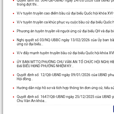
Quyết định số: 504/QĐ-UBND ngày 24/03/2026 của UBND phư
trong đợt thi...
V/v tuyên truyền cao điểm bầu cử đại biểu Quốc hội khóa XVI
V/v tuyên truyền ca khúc phục vụ cuộc bầu cử đại biểu Quốc 
Phương án tuyên truyền về người ứng cử đại biểu QH và đại 
Nghị quyết số 03/NQ-UBBC ngày 13/02/2026 của Ủy ban bầu
ứng cử đại biểu...
V/v đẩy mạnh tuyên truyền bầu cử đại biểu Quốc hội khóa XVI
ỦY BAN MTTQ PHƯỜNG CHU VĂN AN TỔ CHỨC HỘI NGHỊ HI
ĐẠI BIỂU HĐND PHƯỜNG NHIỆM KỲ...
Quyết định số: 12/QĐ-UBND ngày 09/01/2026 của UBND phường
Hội đồng...
Hướng dẫn nộp hồ sơ và tích hợp thông tin đơn ứng cử, tiểu s
Quyết định số: 1647/QĐ-UBND ngày 25/12/2025 của UBND ph
Chu Văn An khóa...