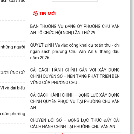
tích xuất sắc
BAN CHẤP HÀNH ĐẢNG BỘ PHƯỜNG CHU VĂN
AN TỔ CHỨC HỘI NGHỊ LẦN THỨ MƯỜI (MỞ
TIN MỚI
RỘNG)
BAN THƯỜNG VỤ ĐẢNG ỦY PHƯỜNG CHU VĂN
AN TỔ CHỨC HỘI NGHỊ LẦN THỨ 29
QUYẾT ĐỊNH Về việc công khai dự toán thu - chi
c những người
ngân sách phường Chu Văn An 6 tháng đầu
năm 2026
CẢI CÁCH HÀNH CHÍNH GẮN VỚI XÂY DỰNG
GƯỜI ỨNG CỬ
CHÍNH QUYỀN SỐ – NỀN TẢNG PHÁT TRIỂN BỀN
VỮNG CỦA PHƯỜNG CHU...
I và đại biểu
CẢI CÁCH HÀNH CHÍNH – ĐỘNG LỰC XÂY DỰNG
CHÍNH QUYỀN PHỤC VỤ TẠI PHƯỜNG CHU VĂN
AN
ân dân phường
CHUYỂN ĐỔI SỐ – ĐỘNG LỰC THÚC ĐẨY CẢI
CÁCH HÀNH CHÍNH TẠI PHƯỜNG CHU VĂN AN