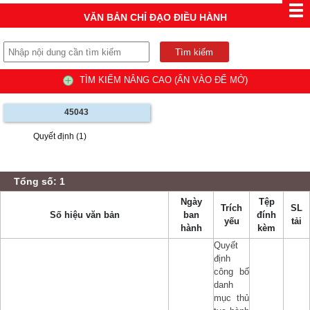
VĂN BẢN CHỈ ĐẠO ĐIỀU HÀNH
TÌM KIẾM NÂNG CAO (ẤN VÀO ĐỂ MỞ)
45043
Quyết định (1)
Tổng số: 1
Ngày
Tệp
Trích
SL
Số hiệu văn bản
ban
đính
yếu
tải
hành
kèm
Quyết
định
công bố
danh
mục thủ