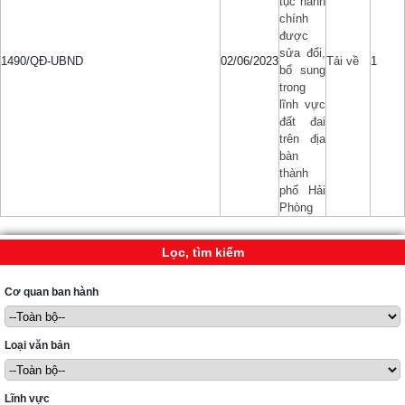
tục hành
chính
được
sửa đổi,
1490/QĐ-UBND
02/06/2023
Tải về
1
bổ sung
trong
lĩnh vực
đất đai
trên địa
bàn
thành
phố Hải
Phòng
Lọc, tìm kiếm
Cơ quan ban hành
Loại văn bản
Lĩnh vực